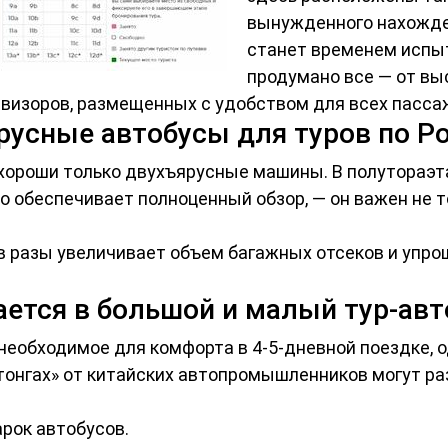
вынужденного нахожден
станет временем испыт
продумано все — от вы
визоров, размещенных с удобством для всех пасса
русные автобусы для туров по Р
 хороши только двухъярусные машины. В полутораэт
о обеспечивает полноценный обзор, — он важен не то
в разы увеличивает объем багажных отсеков и упро
ется в большой и малый тур-авт
 необходимое для комфорта в 4-5-дневной поездке, о
тонгах» от китайских автопромышленников могут раз
рок автобусов.