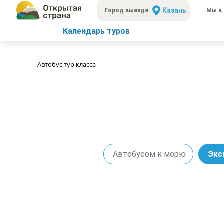
Казань
Город выезда
Мы в 
Календарь туров
Автобус тур класса
Автобусом к морю
Экс