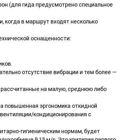
он (для гида предусмотрено специальное
, когда в маршрут входят несколько
технической оснащенности:
иков.
зательно отсутствие вибрации и тем более —
 рассчитанные на малую, среднюю либо
ьна повышенная эргономика откидной
ы вентиляции/кондиционирования с
анитарно-гигиеническим нормам, будет
духообмене 9,15 м/с. Это критерии первого