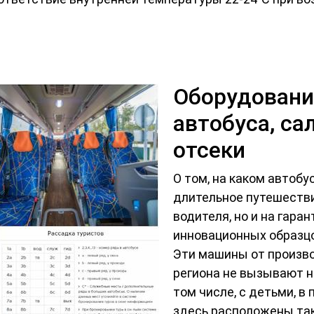
Оборудовани
автобуса, са
отсеки
О том, на каком автоб
длительное путешествие
водителя, но и на гара
инновационных образцов
Эти машины от произво
региона не вызывают н
том числе, с детьми, в
здесь расположены так