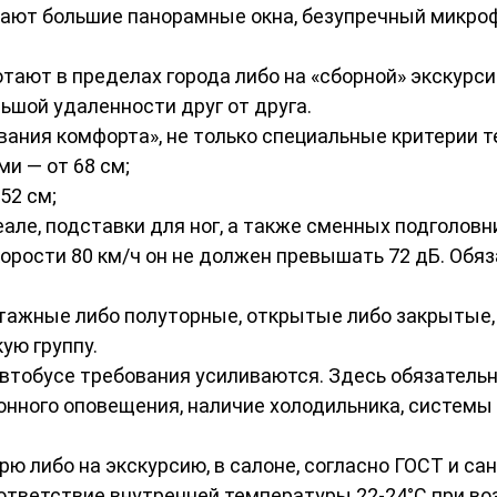
ают большие панорамные окна, безупречный микроф
ают в пределах города либо на «сборной» экскурсии
ьшой удаленности друг от друга.
вания комфорта», не только специальные критерии 
и — от 68 см;
52 см;
але, подставки для ног, а также сменных подголовн
корости 80 км/ч он не должен превышать 72 дБ. Обя
тажные либо полуторные, открытые либо закрытые,
ую группу.
 автобусе требования усиливаются. Здесь обязател
лонного оповещения, наличие холодильника, систем
рю либо на экскурсию, в салоне, согласно ГОСТ и с
ответствие внутренней температуры 22-24°C при воз