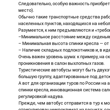
Следовательно, особую важность приобрет
место).
Обычно такие транспортные средства работ
населенных пунктов, находящихся на небол
Разумеется, к ним предъявляются и «требо
–Минимальное расстояние между сиденьям
– Минимальная высота спинки кресла — от 
– Наличие складных подлокотников и, в иде
Очень важен уровень шума: к примеру, на с
проникновения в салон выхлопных газов.
Туристические автобусы могут быть двухэ
большую группу, адаптированные под детск
А вот для организации туров по России на
спинки кресла, инновационная система са
регулировкой надува.
Прежде, чем автобус отправится в тур к мо
отрегулирован микроклимат из расчета: со