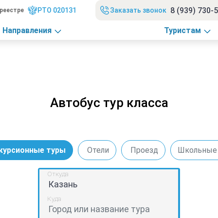
8 (939) 730-
РТО 020131
Заказать звонок
реестре
Направления
Туристам
Автобус тур класса
курсионные туры
Отели
Проезд
Школьные
Откуда
Куда