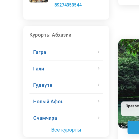
89274353544
Курорты Абхазии
Гагра
Гали
Гудаута
Новый Афон
Прево
Очамчира
Все курорты