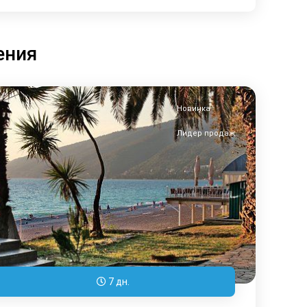
ения
Новинка
Лидер продаж
7 дн.