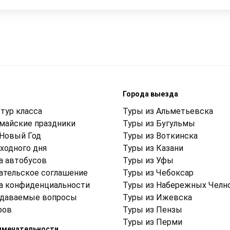
м
Города выезда
тур класса
Туры из Альметьевска
 майские праздники
Туры из Бугульмы
 Новый Год
Туры из Воткинска
ходного дня
Туры из Казани
а автобусов
Туры из Уфы
ательское соглашение
Туры из Чебоксар
а конфиденциальности
Туры из Набережных Челн
адаваемые вопросы
Туры из Ижевска
ров
Туры из Пензы
Туры из Перми
имечательности