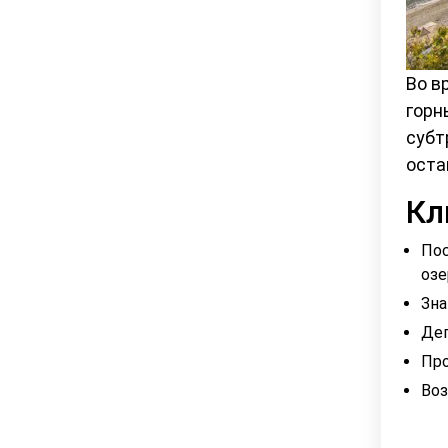
Во в
горн
субт
оста
Кл
Пос
озе
Зна
Дег
Про
Воз