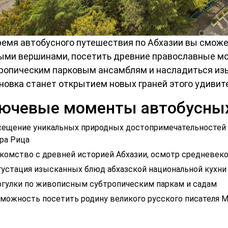
ремя автобусного путешествия по Абхазии вы смо
ыми вершинами, посетить древние православные мо
ропическим парковым ансамблям и насладиться изы
новка станет открытием новых граней этого удивите
ючевые моменты автобусных 
ещение уникальных природных достопримечательностей 
ра Рица
комство с древней историей Абхазии, осмотр средневек
устация изысканных блюд абхазской национальной кухни
гулки по живописным субтропическим паркам и садам
можность посетить родину великого русского писателя М