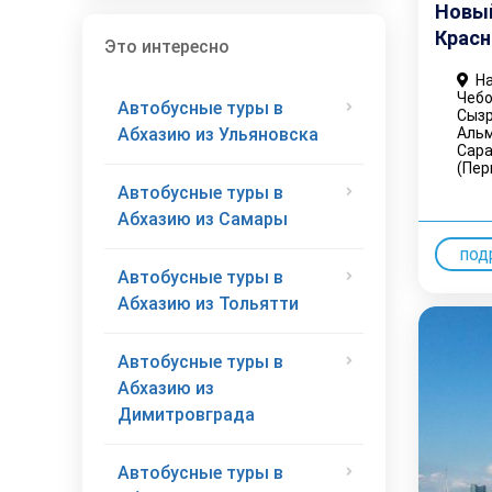
Новый
Красн
Это интересно
На
Чебо
Автобусные туры в
Сызр
Альм
Абхазию из Ульяновска
Сара
(Пер
Автобусные туры в
Абхазию из Самары
под
Автобусные туры в
Абхазию из Тольятти
Автобусные туры в
Абхазию из
Димитровграда
Автобусные туры в