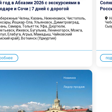
 год в Абхазии 2026 с экскурсиями в
Солнц
одаре и Сочи | 7 дней с дорогой
Росси
бережные Челны, Казань, Нижнекамск, Чистополь,
На
ксары, Йошкар-Ола, Ульяновск, Димитровград,
Чеб
ань, Самара, Тольятти, Уфа, Дюртюли,
Сыз
етьевск, Ижевск, Бугульма, Лениногорск, Можга,
пул, Елабуга, Агрыз, Мамадыш, Чайковский
мский край), Воткинск (Удмуртия)
робнее
по
Новинка
Лидер продаж