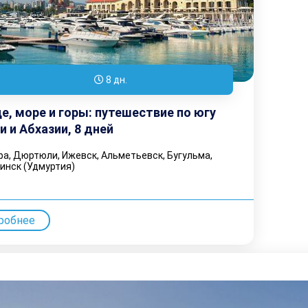
8 дн.
е, море и горы: путешествие по югу
и и Абхазии, 8 дней
а, Дюртюли, Ижевск, Альметьевск, Бугульма,
инск (Удмуртия)
робнее