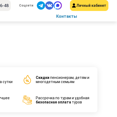
56-48
Личный кабинет
Соцсети
Контакты
Cкидки
пенсионерам, детям и
а сутки
многодетным семьям
учшее
Рассрочка по турам и удобная
безопасная оплата
туров