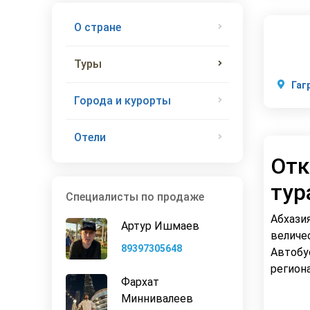
О стране
Туры
Гаг
Города и курорты
Отели
Отк
тур
Специалисты по продаже
Абхази
Артур Ишмаев
величе
89397305648
Автобу
региона
Фархат
Миннивалеев