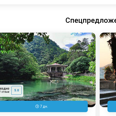
Спецпредлож
Новинка
Лидер продаж
сходно
5.0
1 отзыв
7 дн.