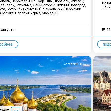
ополь, Чебоксары, Йошкар-Ола, Дюртюли, Ижевск,
Вотки
етьевск, Бугульма, Лениногорск, Нижний Новгород,
Лени
уга, Воткинск (Удмуртия), Чайковский (Пермский
), Можга, Сарапул, Агрыз, Мамадыш
4 августа
11
робнее
под
Авторский тур
сходно