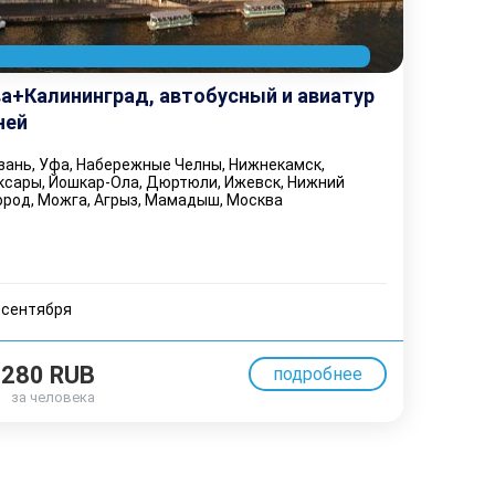
а+Калининград, автобусный и авиатур
ней
ань, Уфа, Набережные Челны, Нижнекамск,
ксары, Йошкар-Ола, Дюртюли, Ижевск, Нижний
ород, Можга, Агрыз, Мамадыш, Москва
 cентября
280 RUB
подробнее
за человека