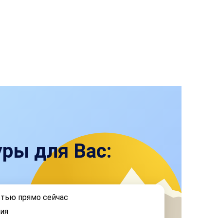
ры для Вас:
стью прямо сейчас
ия