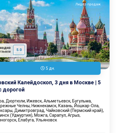
Лидер продаж
сходно
5.0
отзывов
5 дн.
вский Калейдоскоп, 3 дня в Москве | 5
с дорогой
а, Дюртюли, Ижевск, Альметьевск, Бугульма,
режные Челны, Нижнекамск, Казань, Йошкар-Ола,
ксары, Димитровград, Чайковский (Пермский край),
инск (Удмуртия), Можга, Сарапул, Агрыз,
ногорск, Елабуга, Ульяновск