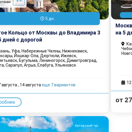
5.0
 отзыва
5 дн.
Москв
ое Кольцо от Москвы до Владимира 3
на 5 д
 5 дней с дорогой
Каз
Чебо
зань, Уфа, Набережные Челны, Нижнекамск,
Новг
ксары, Йошкар-Ола, Дюртюли, Ижевск,
етьевск, Бугульма, Лениногорск, Димитровград,
а, Сарапул, Агрыз, Елабуга, Ульяновск
12
7 августа
,
14 августа
еще 7 вариантов
от
27
робнее
Авторский тур