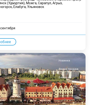
нск (Удмуртия), Можга, Сарапул, Агрыз,
ногорск, Елабуга, Ульяновск
 cентября
робнее
Новинка
Лидер продаж
Без визы