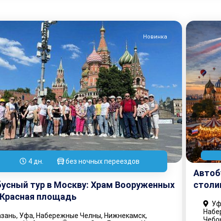
Новинка
4 дн.
без ночных переездов
Автоб
усный тур в Москву: Храм Вооруженных
столи
 Красная площадь
Уфа
Набе
зань, Уфа, Набережные Челны, Нижнекамск,
Чебо