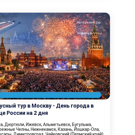
Авторский тур
Новинка
усный тур в Москву - День города в
це России на 2 дня
, Дюртюли, Ижевск, Альметьевск, Бугульма,
режные Челны, Нижнекамск, Казань, Йошкар-Ола,
ксары, Димитровград, Чайковский (Пермский край),