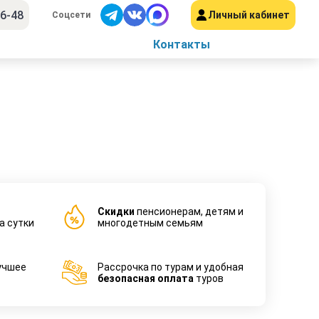
56-48
Личный кабинет
Соцсети
Контакты
Cкидки
пенсионерам, детям и
а сутки
многодетным семьям
учшее
Рассрочка по турам и удобная
безопасная оплата
туров