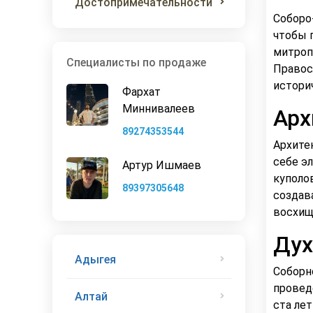
Достопримечательности
Соборо
чтобы 
митроп
Специалисты по продаже
Правос
истори
Фархат
Миннивалеев
Арх
89274353544
Архите
себе э
Артур Ишмаев
куполо
89397305648
создав
восхищ
Дух
Адыгея
Соборн
провед
Алтай
ста ле