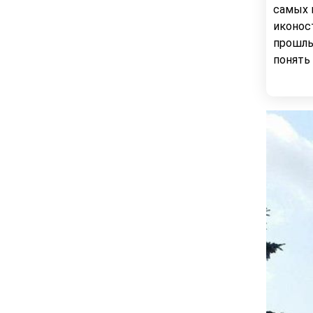
самых 
иконос
прошлы
понять