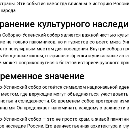
страны. Эти события навсегда вписаны в историю России 
народа.
ранение культурного наследи
я Соборно-Успенский собор является важной частью культ
ие не только паломников, но и туристов со всего мира. У
 его популярным местом для посещения. Внутри собора п
ь бесценные иконы, старинные фрески и уникальные алта
 может соприкоснуться с богатой историей русского пра
ременное значение
о-Успенский собор остаётся символом национальной иден
 местом, где верующие могут объединяться, участвовать 
инства и солидарности. Со временем собор претерпел изме
нными. Он продолжает напоминать каждому о важности в
о-Успенский собор — это не просто храм, а живой памятни
ое наследие России. Его величественная архитектура и гл