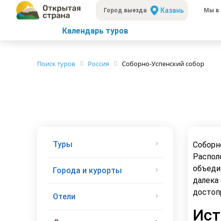
Казань
Город выезда
Мы в 
Календарь туров
Поиск туров
Россия
Соборно-Успенский собор
Туры
Соборн
Распол
объеди
Города и курорты
далека
достоп
Отели
Ист