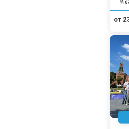
0
от
2