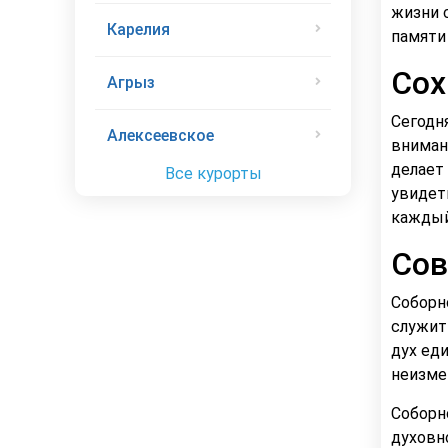
жизни 
Карелия
памяти 
Сох
Агрыз
Сегодн
Алексеевское
вниман
делает
Все курорты
увидет
каждый
Сов
Соборн
служит
дух ед
неизме
Соборн
духовн