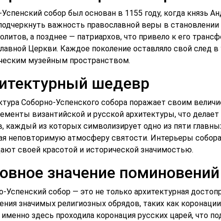
-Успенский собор был основан в 1155 году, когда князь А
подчеркнуть важность православной веры в становлении 
олитов, а позднее — патриархов, что привело к его транс
лавной Церкви. Каждое поколение оставляло свой след в 
ческим музейным пространством.
итектурный шедевр
ктура Соборно-Успенского собора поражает своим величи
лементы византийской и русской архитектуры, что делае
в, каждый из которых символизирует одно из пяти главны
ая неповторимую атмосферу святости. Интерьеры собора
ают своей красотой и исторической значимостью.
овное значение поминовений
о-Успенский собор — это не только архитектурная достоп
ения значимых религиозных обрядов, таких как коронации 
т именно здесь проходила коронация русских царей, что п