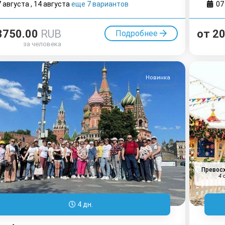
7 августа
,
14 августа
еще 7 вариантов
07
3750.00
RUB
от
2
Подробнее
за человека
Новинка
Превос
4 
4 дн.