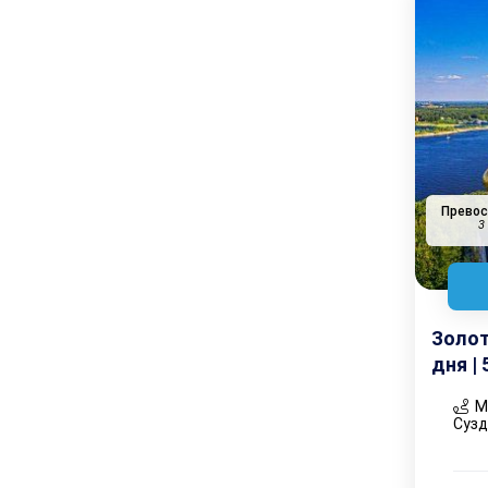
Прево
3
Золот
дня |
Мо
Суз