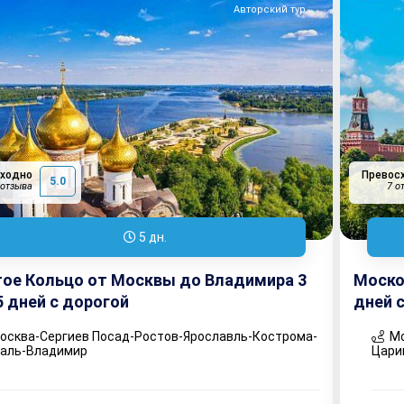
Авторский тур
сходно
Превос
5.0
 отзыва
7 о
5 дн.
ое Кольцо от Москвы до Владимира 3
Москов
 5 дней с дорогой
дней 
сква-Сергиев Посад-Ростов-Ярославль-Кострома-
Мо
даль-Владимир
Цари