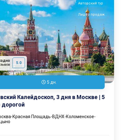
Авторский тур
Лидер продаж
ходно
5.0
тзывов
5 дн.
ский Калейдоскоп, 3 дня в Москве | 5
с дорогой
сква-Красная Площадь-ВДНХ-Коломенское-
цыно