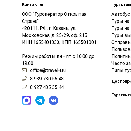
Контакты
Туриста
ООО "Туроператор Открытая
Автобус 
Страна"
Туры на
420111, РФ, г. Казань, ул.
Туры на
Московская, д. 25/29, оф. 215
Туры вы
ИНН 1655401333, КПП 165501001
Отправк
Пользов
Режим работы пн - пт с 10.00 до
Политик
19.00
Часто з
office@travel-r.ru
Типы ту
8 939 730 56 48
Достопр
8 927 435 35 44
Турагент