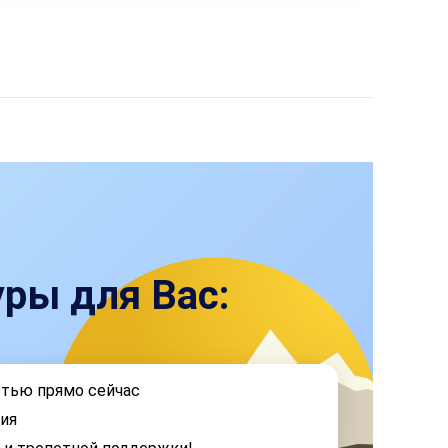
ры для Вас:
стью прямо сейчас
ия