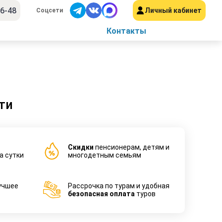
56-48
Личный кабинет
Соцсети
Контакты
ти
Cкидки
пенсионерам, детям и
а сутки
многодетным семьям
учшее
Рассрочка по турам и удобная
безопасная оплата
туров