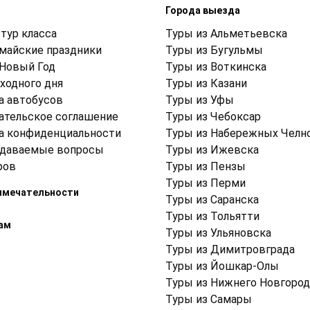
м
Города выезда
тур класса
Туры из Альметьевска
 майские праздники
Туры из Бугульмы
 Новый Год
Туры из Воткинска
ходного дня
Туры из Казани
а автобусов
Туры из Уфы
ательское соглашение
Туры из Чебоксар
а конфиденциальности
Туры из Набережных Челн
адаваемые вопросы
Туры из Ижевска
ров
Туры из Пензы
Туры из Перми
имечательности
Туры из Саранска
Туры из Тольятти
ам
Туры из Ульяновска
Туры из Димитровграда
Туры из Йошкар-Олы
Туры из Нижнего Новгород
Туры из Самары