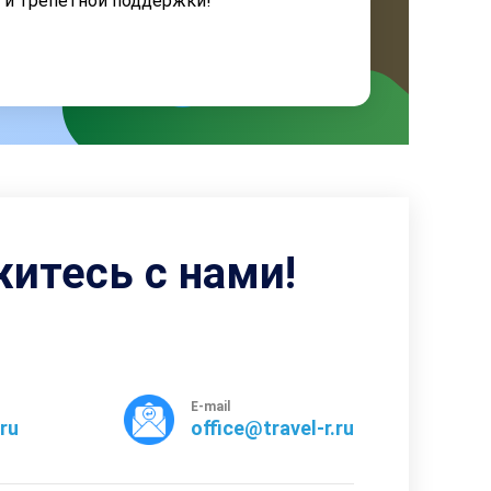
я и трепетной поддержки!
житесь с нами!
E-mail
rru
office@travel-r.ru