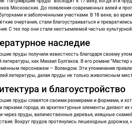
ие "Патриаршие пруды" восходит к 17 веку, когда эти п
рхов Московских. До появления современных аллей и прог
бугорками и заболоченными участками. В 18 веке, во врем
чёткие очертания, стали благоустраиваться и превратилис
ния. С тех пор они стали неотъемлемой частью культурно
ературное наследие
ршие пруды получили известность благодаря своему упом
й литературы, как Михаил Булгаков. В его романе "Мастер
имённым персонажем — Воландом. Эти упоминания привлек
лей литературы, делая пруды не только живописным мест
итектура и благоустройство
ршие пруды славятся своими размерами и формами, и хот
и парками города, их архитектурные элементы делают их
и через пруды, величественные деревья, изящные скаме
ствия. Вокруг прудов протянулись пешеходные дорожки, 