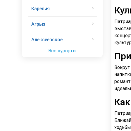
Кул
Карелия
Патриа
Агрыз
выстав
концер
Алексеевское
культу
Все курорты
При
Вокруг
напитк
романт
идеаль
Как
Патриа
Ближай
ходьбы