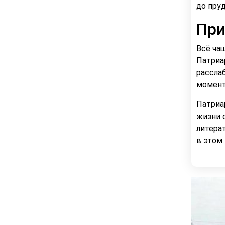
до пру
При
Всё ча
Патриа
рассла
момент
Патриа
жизни 
литера
в этом