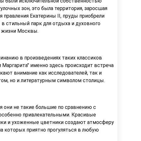
руды были исключительной собственностью
улочных зон, это была территория, заросшая
я правления Екатерины II, пруды приобрели
ь в стильный парк для отдыха и духовного
й жизни Москвы.
инанию в произведениях таких классиков
 и Маргарита" именно здесь происходит встреча
ают внимание как исследователей, так и
ом, но и литературным символом столицы.
я они не такие большие по сравнению с
 особенно привлекательными. Красивые
йки и ухоженные цветники создают атмосферу
на которых приятно прогуляться в любую