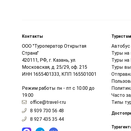
Контакты
Туриста
ООО "Туроператор Открытая
Автобус 
Страна"
Туры на
420111, РФ, г. Казань, ул.
Туры на
Московская, д. 25/29, оф. 215
Туры вы
ИНН 1655401333, КПП 165501001
Отправк
Пользов
Режим работы пн - пт с 10.00 до
Политик
19.00
Часто з
office@travel-r.ru
Типы ту
8 939 730 56 48
Достопр
8 927 435 35 44
Турагент