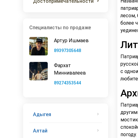
Назван
Достопримечательности
патриа
лесом, 
более 
Специалисты по продаже
уедине
Артур Ишмаев
Лит
89397305648
Патриа
русско
Фархат
с одно
Миннивалеев
любите
89274353544
Арх
Патриа
другим
Адыгея
мостик
спокой
Алтай
погоду.