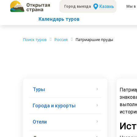
Казань
Город выезда
Мы в 
Календарь туров
Поиск туров
Россия
Патриаршие пруды
Туры
Патриа
знаков
выполн
Города и курорты
истори
Отели
Ист