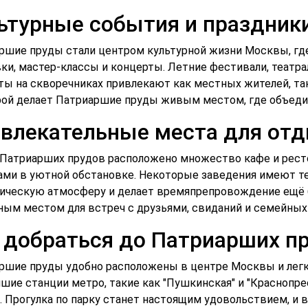
ьтурные события и праздник
ршие пруды стали центром культурной жизни Москвы, где
ки, мастер-классы и концерты. Летние фестивали, театр
ты на скворечниках привлекают как местных жителей, так
рой делает Патриаршие пруды живым местом, где объеди
влекательные места для от
 Патриарших прудов расположено множество кафе и ресто
ами в уютной обстановке. Некоторые заведения имеют те
ическую атмосферу и делает времяпрепровождение ещё б
ным местом для встреч с друзьями, свиданий и семейных 
 добраться до Патриарших п
ршие пруды удобно расположены в центре Москвы и легк
шие станции метро, такие как "Пушкинская" и "Краснопрес
. Прогулка по парку станет настоящим удовольствием, и