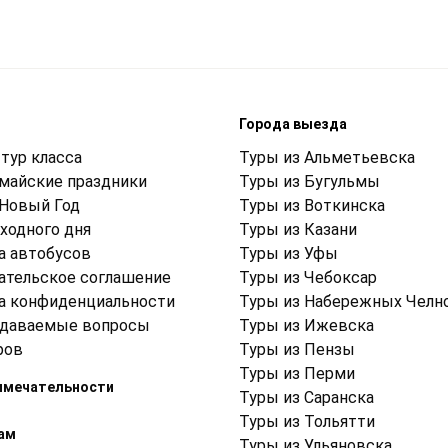
м
Города выезда
тур класса
Туры из Альметьевска
 майские праздники
Туры из Бугульмы
 Новый Год
Туры из Воткинска
ходного дня
Туры из Казани
а автобусов
Туры из Уфы
ательское соглашение
Туры из Чебоксар
а конфиденциальности
Туры из Набережных Челн
адаваемые вопросы
Туры из Ижевска
ров
Туры из Пензы
Туры из Перми
имечательности
Туры из Саранска
Туры из Тольятти
ам
Туры из Ульяновска