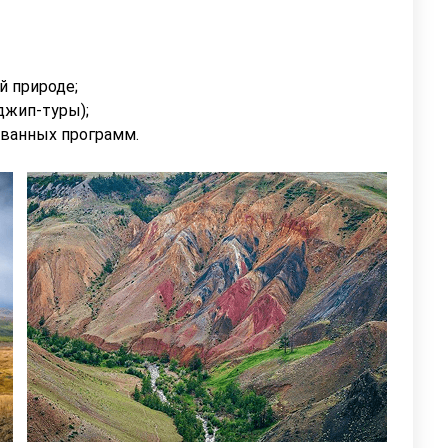
й природе;
джип-туры);
ванных программ.