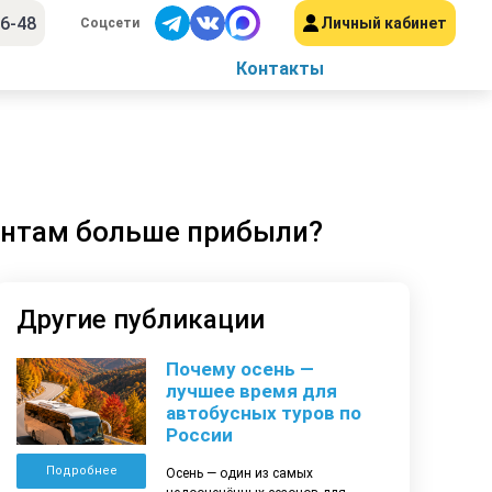
56-48
Личный кабинет
Соцсети
Контакты
гентам больше прибыли?
Другие публикации
Почему осень —
лучшее время для
автобусных туров по
России
Подробнее
Осень — один из самых