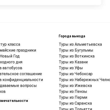
м
Города выезда
тур класса
Туры из Альметьевска
 майские праздники
Туры из Бугульмы
 Новый Год
Туры из Воткинска
ходного дня
Туры из Казани
а автобусов
Туры из Уфы
ательское соглашение
Туры из Чебоксар
а конфиденциальности
Туры из Набережных Челн
адаваемые вопросы
Туры из Ижевска
ров
Туры из Пензы
Туры из Перми
имечательности
Туры из Саранска
Туры из Тольятти