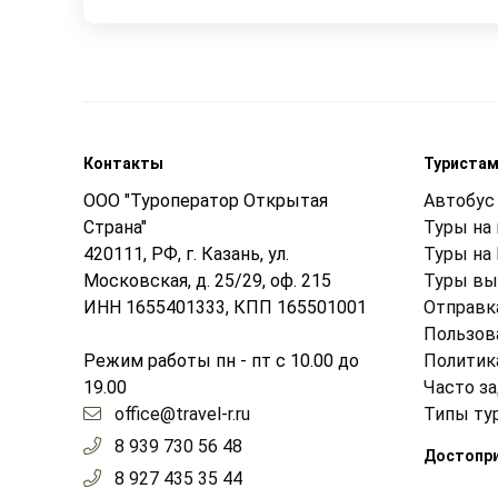
Контакты
Туриста
ООО "Туроператор Открытая
Автобус 
Страна"
Туры на
420111, РФ, г. Казань, ул.
Туры на
Московская, д. 25/29, оф. 215
Туры вы
ИНН 1655401333, КПП 165501001
Отправк
Пользов
Режим работы пн - пт с 10.00 до
Политик
19.00
Часто з
office@travel-r.ru
Типы ту
8 939 730 56 48
Достопр
8 927 435 35 44