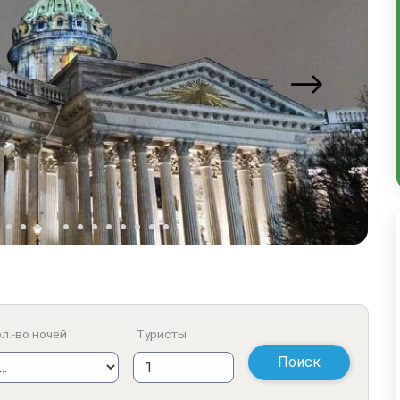
л.-во ночей
Туристы
Поиск