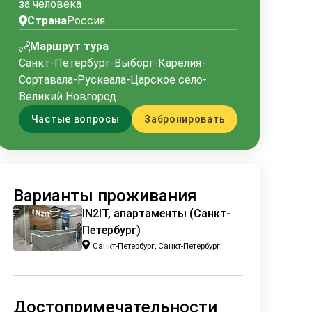
за человека
Страна
Россия
Маршрут тура
Санкт-Петербург-Выборг-Карелия-
Сортавала-Рускеала-Царское село-
Великий Новгород
Частые вопросы
Забронировать
Петропавловская крепость с видом на Кронверский м
Варианты проживания
IN2IT, апартаменты (Санкт-
Петербург)
Санкт-Петербург, Санкт-Петербург
Достопримечательности