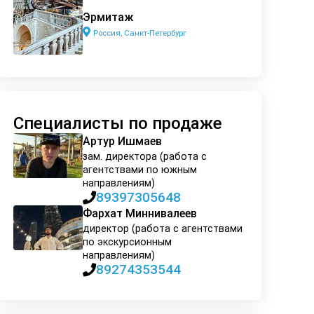
Эрмитаж
Россия, Санкт-Петербург
Специалисты по продаже
Артур Ишмаев
зам. директора (работа с
агентствами по южным
направлениям)
89397305648
Фархат Миннивалеев
директор (работа с агентствами
по экскурсионным
направлениям)
89274353544