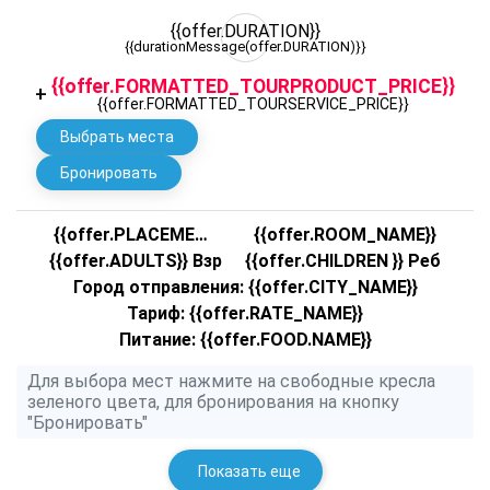
{{offer.DURATION}}
{{durationMessage(offer.DURATION)}}
{{offer.FORMATTED_TOURPRODUCT_PRICE}}
+
{{offer.FORMATTED_TOURSERVICE_PRICE}}
Выбрать места
Бронировать
{{offer.PLACEMENT.NAME}}
{{offer.ROOM_NAME}}
{{offer.ADULTS}} Взр
{{offer.CHILDREN }} Реб
Город отправления: {{offer.CITY_NAME}}
Тариф: {{offer.RATE_NAME}}
Питание: {{offer.FOOD.NAME}}
Для выбора мест нажмите на свободные кресла
зеленого цвета, для бронирования на кнопку
"Бронировать"
Показать еще