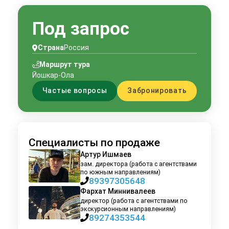
Под запрос
Страна
Россия
Маршрут тура
Йошкар-Ола
Частые вопросы
Забронировать
Специалисты по продаже
Артур Ишмаев
зам. директора (работа с агентствами
по южным направлениям)
89397305648
Фархат Миннивалеев
директор (работа с агентствами по
экскурсионным направлениям)
89274353544