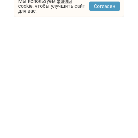
Мы используем
файлы
cookie
, чтобы улучшить сайт
Согласен
для вас.
Контакты
ООО "Туроператор Открытая Страна"
420111, РФ, г. Казань, ул. Московская, д. 25/29, оф. 215
ИНН 1655401333, КПП 165501001
Режим работы пн - пт с 10.00 до 19.00
office@travel-r.ru
8 939 730 56 48
8 927 435 35 44
Туристам