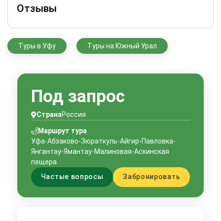
Отзывы
Туры в Уфу
Туры на Южный Урал
Под запрос
Страна
Россия
Маршрут тура
Уфа-Абзаково-Зюраткуль-Айгир-Павловка-
Янгантау-Ямантау-Малиновая-Аскинская
пещера
Частые вопросы
Забронировать