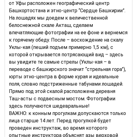
от Уфы расположен географический центр
Башкортостана и этно-центр “Сердце Башкирии”.
На лошадях мы доедем к величественной
белоснежной скале Акташ, сделаем
впечатляющие фотографии на ее фоне и вернемся
к горячему обеду. После – восхождение на скалу
Уклы-кая (пеший подъем примерно 1,5 км), с
которой открывается потрясающий вид – здесь
вы увидите те самые стрелы (Уклы-кая – в
переводе с башкирского значит “стрельная гора”),
юрты этно-центра в форме курая и идеальные
поля, словно подстриженные табунами лошадей.
Прямо под этой скалой расположена деревня
Таш-асты с подвесным мостом. Фотографии
здесь получаются шедевральные!
ВАЖНО: к конным прогулкам допускаются только
лица старше 14 лет. Перед прогулкой будет
проведен инструктаж, во время которого
опытные инструктора объяснят азы верховой