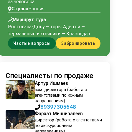
за человека
Страна
Россия
Маршрут тура
Ростов-на-Дону — горы Адыгеи —
термальные источники — Краснодар
Частые вопросы
Забронировать
Вид на гору Оштен Адыгея
Специалисты по продаже
Артур Ишмаев
зам. директора (работа с
агентствами по южным
направлениям)
89397305648
Фархат Миннивалеев
директор (работа с агентствами
по экскурсионным
направлениям)