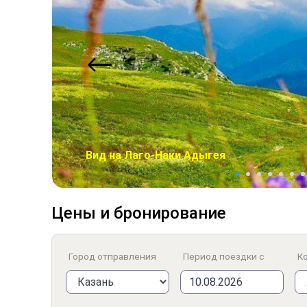
Вид на Лаго-Наки Адыгея
Цены и бронирование
Город отправления
Период поездки с
Ко