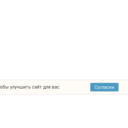
тобы улучшить сайт для вас.
Согласен
м
Города выезда
тур класса
Туры из Альметьевска