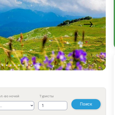
л.-во ночей
Туристы
Поиск