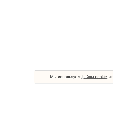
Мы используем
файлы cookie
, ч
Контакты
Туриста
ООО "Туроператор Открытая
Автобус 