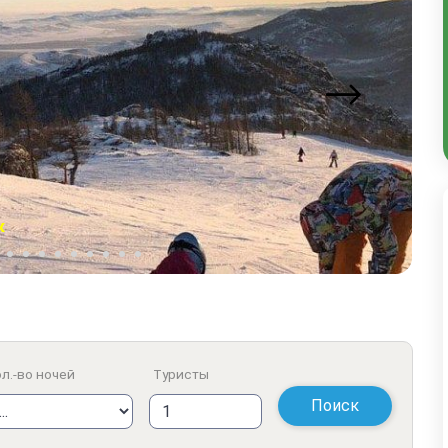
к
л.-во ночей
Туристы
Поиск