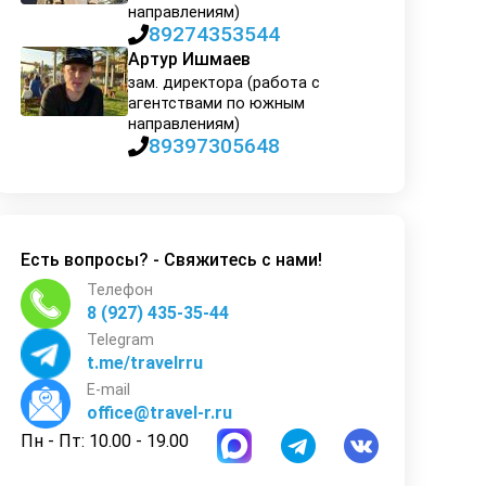
направлениям)
89274353544
Артур Ишмаев
зам. директора (работа с
агентствами по южным
направлениям)
89397305648
Есть вопросы? - Свяжитесь с нами!
Телефон
8 (927) 435-35-44
Telegram
t.me/travelrru
E-mail
office@travel-r.ru
Пн - Пт: 10.00 - 19.00