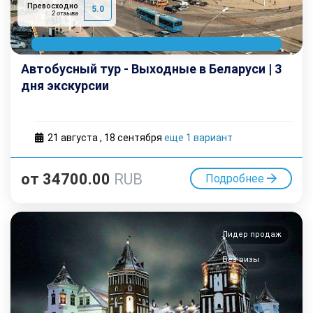
Превосходно
5.0
2 отзыва
Автобусный тур - Выходные в Беларуси | 3
дня экскурсии
21 августа
,
18 cентября
еще 1 вариант
от
34700.00
RUB
Подробнее
Лидер продаж
Без визы