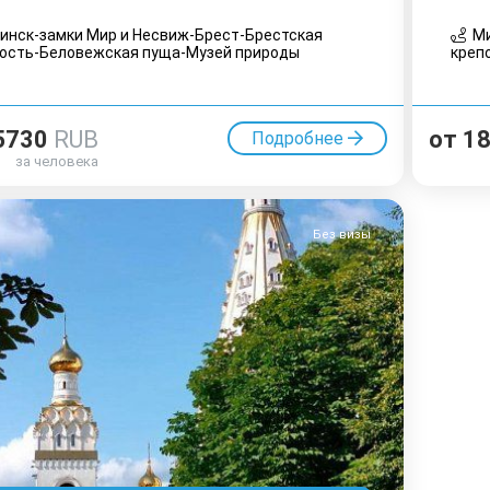
нск-замки Мир и Несвиж-Брест-Брестская
Ми
ость-Беловежская пуща-Музей природы
креп
5730
RUB
от
1
Подробнее
за человека
Без визы