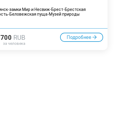
нск-замки Мир и Несвиж-Брест-Брестская
ость-Беловежская пуща-Музей природы
8700
RUB
Подробнее
за человека