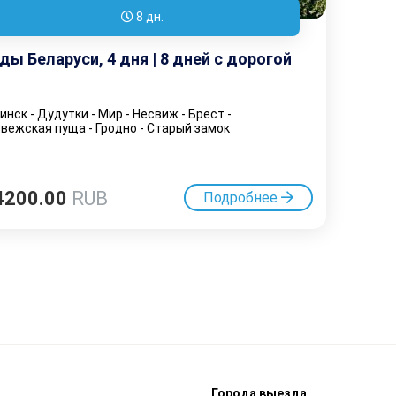
8 дн.
ды Беларуси, 4 дня | 8 дней с дорогой
нск - Дудутки - Мир - Несвиж - Брест -
вежская пуща - Гродно - Старый замок
4200.00
RUB
Подробнее
м
Города выезда