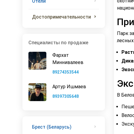
охотни
Отели
национ
Достопримечательности
При
Парк з
лесных
Специалисты по продаже
Раст
Фархат
Дика
Миннивалеев
Экос
89274353544
Экс
Артур Ишмаев
В Бело
89397305648
Пеше
Вело
Экск
Брест (Беларусь)