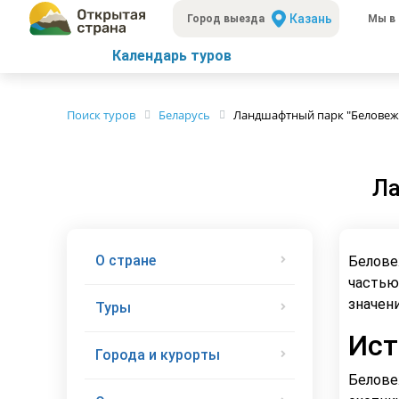
Казань
Город выезда
Мы в 
Календарь туров
Поиск туров
Беларусь
Ландшафтный парк "Беловеж
Ла
О стране
Белове
частью
значен
Туры
Ист
Города и курорты
Белове