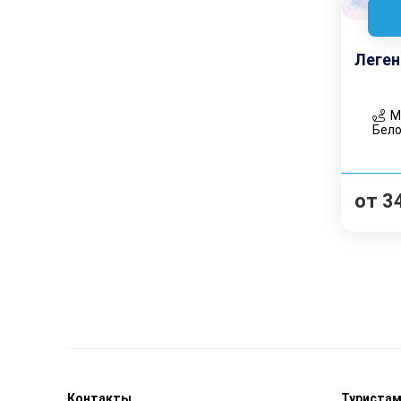
Леген
Ми
Бело
от
3
Контакты
Туриста