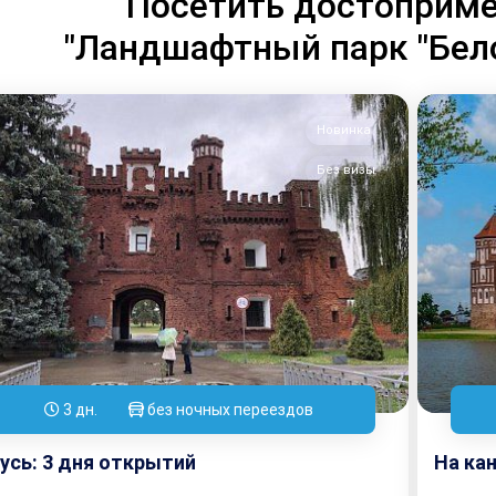
Посетить достоприме
"Ландшафтный парк "Бел
Новинка
Без визы
3 дн.
без ночных переездов
усь: 3 дня открытий
На кан