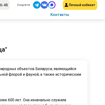
56-48
Личный кабинет
Соцсети
Контакты
ща"
риродных объектов Беларуси, являющийся
ьной флорой и фауной, а также историческим
е 600 лет. Она изначально служила