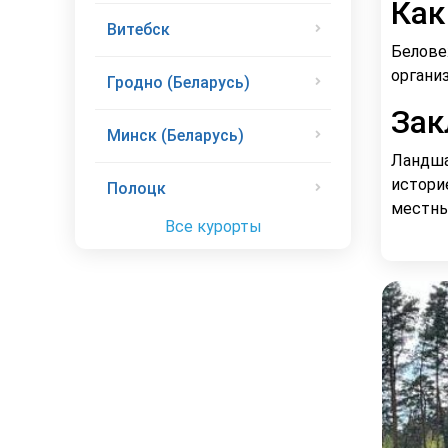
Как
Витебск
Белове
органи
Гродно (Беларусь)
Зак
Минск (Беларусь)
Ландша
истори
Полоцк
местны
Все курорты