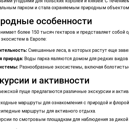
чьими угодьями для польских королей и князей. С течение
альным парком и стала охраняемым природным объектом
родные особенности
анимает более 150 тысяч гектаров и представляет собой 
 экосистем в Европе:
ительность:
Смешанные леса, в которых растут еще завез
я природа:
Воды парка являются домом для редких видов ж
истемы:
Разнообразные экосистемы, включая болотистые
курсии и активности
вежской пуще предлагаются различные экскурсии и активн
ходные маршруты для ознакомления с природой и флорой
сипедные маршруты для активного отдыха.
урсии по смотровым площадкам для наблюдения за дикой 