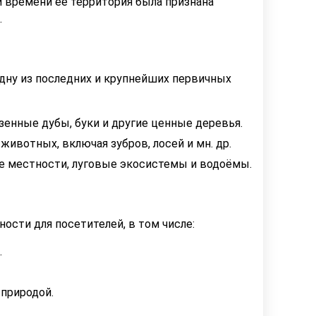
м времени её территория была признана
.
одну из последних и крупнейших первичных
енные дубы, буки и другиe ценные деревья.
ивотных, включая зубров, лосей и мн. др.
 местности, луговые экосистемы и водоёмы.
ости для посетителей, в том числе:
.
природой.