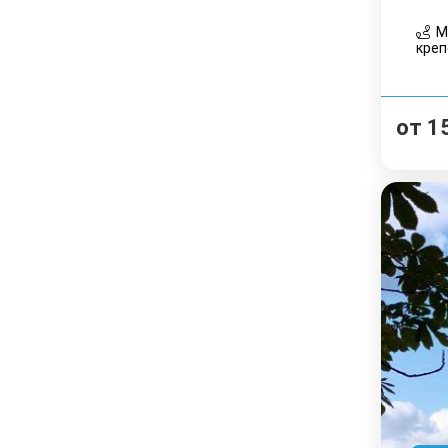
Ми
креп
от
1