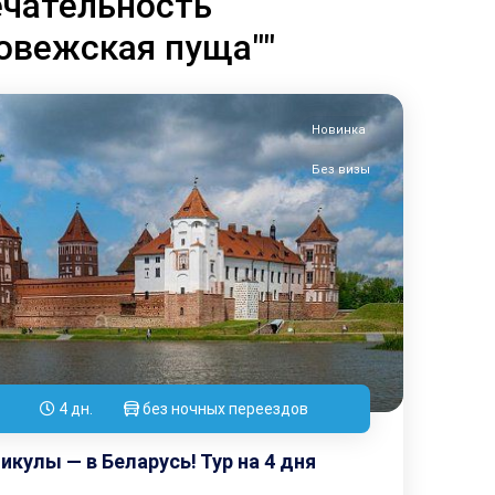
чательность
овежская пуща""
Новинка
Без визы
4 дн.
без ночных переездов
икулы — в Беларусь! Тур на 4 дня