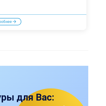
робнее
ры для Вас: