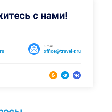
житесь с нами!
E-mail
rru
office@travel-r.ru
росы