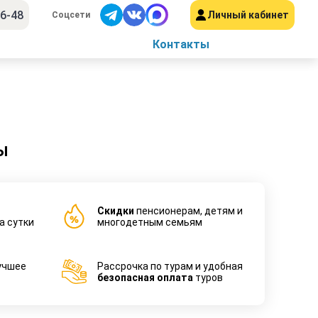
56-48
Личный кабинет
Соцсети
Контакты
ы
Cкидки
пенсионерам, детям и
а сутки
многодетным семьям
учшее
Рассрочка по турам и удобная
безопасная оплата
туров