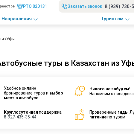
8 (939) 730-
РТО 020131
Заказать звонок
реестре
Направления
Туристам
н из Уфы
Автобусные туры в Казахстан из Уф
Удобное онлайн
Никого не забудем!
бронирование туров и
выбор
Напомним о поездке з
мест в автобусе
Круглосуточная
поддержка
Проверенные
гиды
Л
8-927-435-35-44
питание
по турам