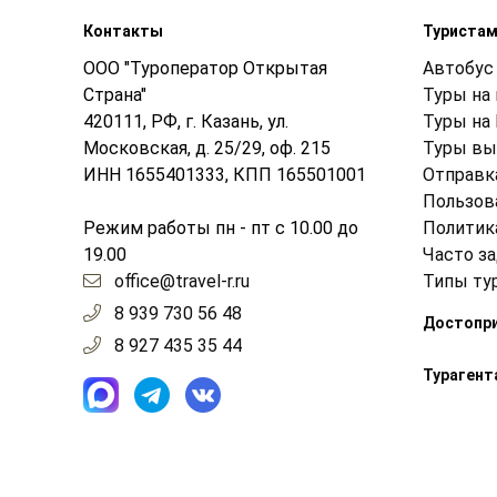
Контакты
Туриста
ООО "Туроператор Открытая
Автобус 
Страна"
Туры на
420111, РФ, г. Казань, ул.
Туры на
Московская, д. 25/29, оф. 215
Туры вы
ИНН 1655401333, КПП 165501001
Отправк
Пользов
Режим работы пн - пт с 10.00 до
Политик
19.00
Часто з
office@travel-r.ru
Типы ту
8 939 730 56 48
Достопр
8 927 435 35 44
Турагент