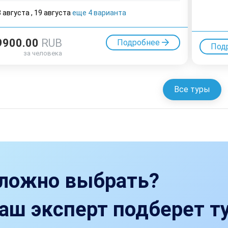
8 августа
,
19 августа
еще 4 варианта
9900.00
RUB
Подробнее
Под
за человека
Все туры
ложно выбрать?
аш эксперт подберет ту