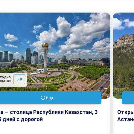
Без визы
сходно
5.0
 отзыва
5 дн.
а — столица Республики Казахстан, 3
Откры
 5 дней с дорогой
Астане
дорог