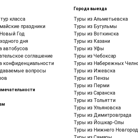
м
Города выезда
тур класса
Туры из Альметьевска
 майские праздники
Туры из Бугульмы
 Новый Год
Туры из Воткинска
ходного дня
Туры из Казани
а автобусов
Туры из Уфы
ательское соглашение
Туры из Чебоксар
а конфиденциальности
Туры из Набережных Челн
адаваемые вопросы
Туры из Ижевска
ров
Туры из Пензы
Туры из Перми
имечательности
Туры из Саранска
Туры из Тольятти
ам
Туры из Ульяновска
Туры из Димитровграда
Туры из Йошкар-Олы
Туры из Нижнего Новгород
Туры из Самары