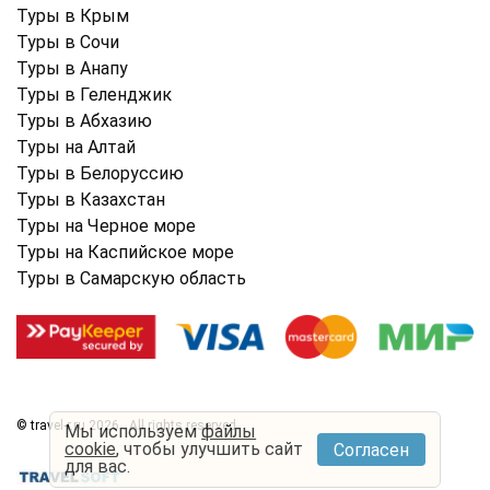
Туры в Крым
Туры в Cочи
Туры в Анапу
Туры в Геленджик
Туры в Абхазию
Туры на Алтай
Туры в Белоруссию
Туры в Казахстан
Туры на Черное море
Туры на Каспийское море
Туры в Самарскую область
© travel-r.ru 2026 . All rights reserved.
Мы используем
файлы
cookie
, чтобы улучшить сайт
Согласен
Условия использования
Политика конфиденциальности
для вас.