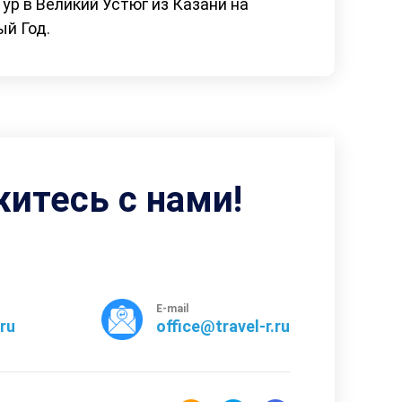
Тур в Великий Устюг из Казани на
й Год.
житесь с нами!
E-mail
rru
office@travel-r.ru