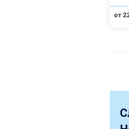
от
2
С