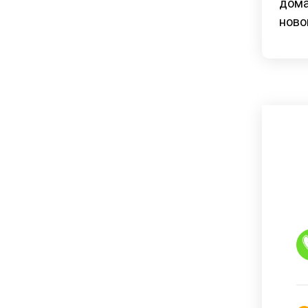
дома
ново