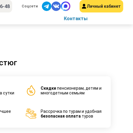
56-48
Личный кабинет
Соцсети
Контакты
Устюг
Cкидки
пенсионерам, детям и
а сутки
многодетным семьям
учшее
Рассрочка по турам и удобная
безопасная оплата
туров