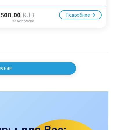
4500.00
RUB
Подробнее
за человека
лении