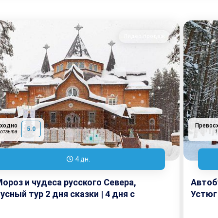
Лидер продаж
сходно
Превос
5.0
 отзыва
1
4 дн.
ороз и чудеса русского Севера,
Автоб
усный тур 2 дня сказки | 4 дня с
Устюг
гой