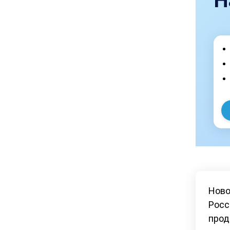
Н
Ново
Росс
прод