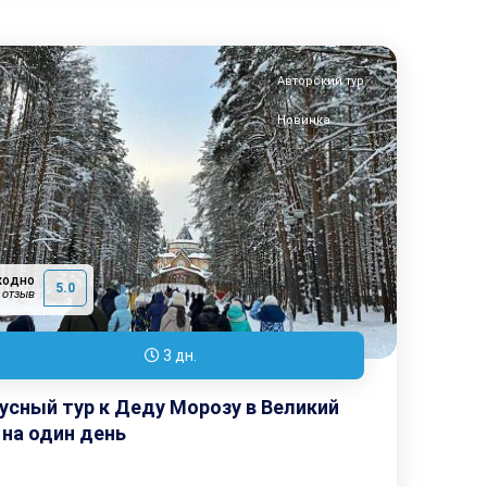
Авторский тур
Новинка
ходно
5.0
 отзыв
3 дн.
усный тур к Деду Морозу в Великий
 на один день