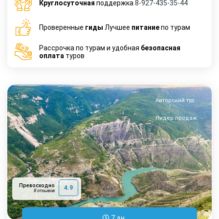
Круглосуточная
поддержка
8-927-435-35-44
Проверенные
гиды
Лучшее
питание
по турам
Рассрочка по турам и удобная
безопасная
оплата
туров
Авторский тур
Лидер продаж
Превосходно
4.9
8 отзывов
7 дн.