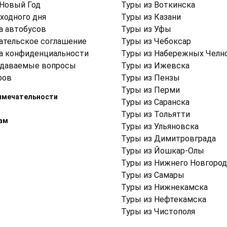
 Новый Год
Туры из Воткинска
ходного дня
Туры из Казани
а автобусов
Туры из Уфы
ательское соглашение
Туры из Чебоксар
а конфиденциальности
Туры из Набережных Челн
адаваемые вопросы
Туры из Ижевска
ров
Туры из Пензы
Туры из Перми
имечательности
Туры из Саранска
Туры из Тольятти
ам
Туры из Ульяновска
Туры из Димитровграда
Туры из Йошкар-Олы
Туры из Нижнего Новгород
Туры из Самары
Туры из Нижнекамска
Туры из Нефтекамска
Туры из Чистополя