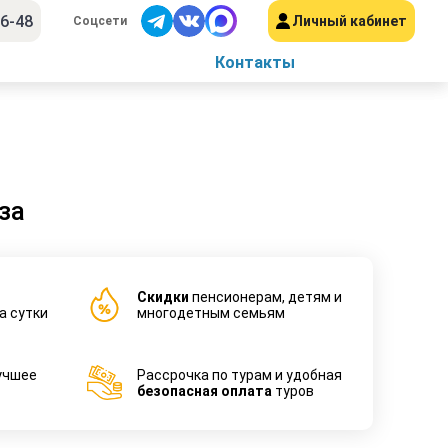
56-48
Личный кабинет
Соцсети
Контакты
за
Cкидки
пенсионерам, детям и
а сутки
многодетным семьям
учшее
Рассрочка по турам и удобная
безопасная оплата
туров