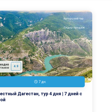
Авторский тур
Лидер продаж
сходно
4.9
отзывов
7 дн.
естный Дагестан, тур 4 дня | 7 дней с
гой