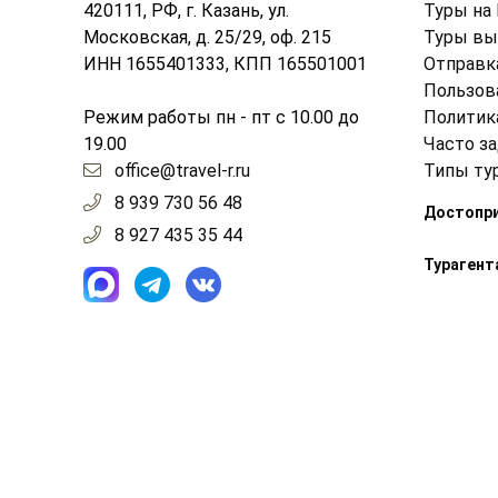
420111, РФ, г. Казань, ул.
Туры на
Московская, д. 25/29, оф. 215
Туры вы
ИНН 1655401333, КПП 165501001
Отправк
Пользов
Режим работы пн - пт с 10.00 до
Политик
19.00
Часто з
office@travel-r.ru
Типы ту
8 939 730 56 48
Достопр
8 927 435 35 44
Турагент