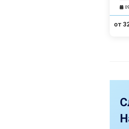
0
от
3
С
Н