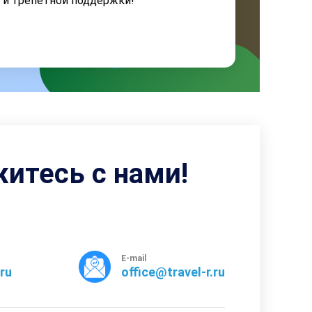
я и трепетной поддержки!
житесь с нами!
E-mail
rru
office@travel-r.ru