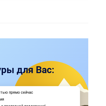
ры для Вас:
стью прямо сейчас
ия