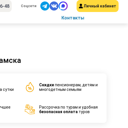
56-48
Личный кабинет
Соцсети
Контакты
камска
Cкидки
пенсионерам, детям и
а сутки
многодетным семьям
учшее
Рассрочка по турам и удобная
безопасная оплата
туров