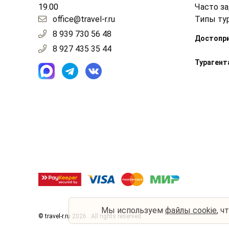
19.00
Часто з
office@travel-r.ru
Типы ту
8 939 730 56 48
Достопр
8 927 435 35 44
Турагент
Мы используем
файлы cookie
, ч
© travel-r.ru 2026 . All rights reserved.