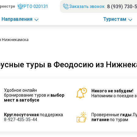
8 (939) 730-
РТО 020131
Заказать звонок
реестре
Направления
Туристам
з Нижнекамска
усные туры в Феодосию из Нижне
Удобное онлайн
Никого не забудем!
бронирование туров и
выбор
Напомним о поездке з
мест в автобусе
Круглосуточная
поддержка
Проверенные
гиды
Л
8-927-435-35-44
питание
по турам