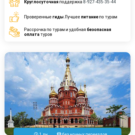
Круглосуточная
поддержка
8-927-435-35-44
Проверенные
гиды
Лучшее
питание
по турам
Рассрочка по турам и удобная
безопасная
оплата
туров
Новинка
1 дн.
без ночных переездов