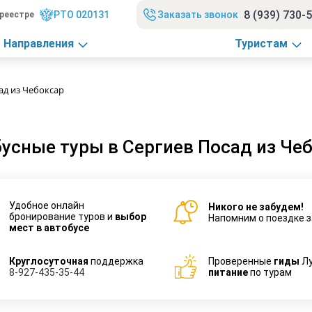
8 (939) 730-
РТО 020131
Заказать звонок
реестре
Направления
Туристам
ад из Чебоксар
усные туры в Сергиев Посад из Че
Удобное онлайн
Никого не забудем!
бронирование туров и
выбор
Напомним о поездке з
мест в автобусе
Круглосуточная
поддержка
Проверенные
гиды
Л
8-927-435-35-44
питание
по турам