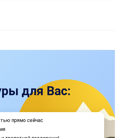
ры для Вас:
стью прямо сейчас
ия