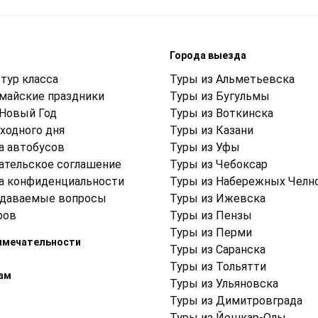
м
Города выезда
тур класса
Туры из Альметьевска
 майские праздники
Туры из Бугульмы
 Новый Год
Туры из Воткинска
ходного дня
Туры из Казани
а автобусов
Туры из Уфы
ательское соглашение
Туры из Чебоксар
а конфиденциальности
Туры из Набережных Челн
адаваемые вопросы
Туры из Ижевска
ров
Туры из Пензы
Туры из Перми
имечательности
Туры из Саранска
Туры из Тольятти
ам
Туры из Ульяновска
Туры из Димитровграда
Туры из Йошкар-Олы