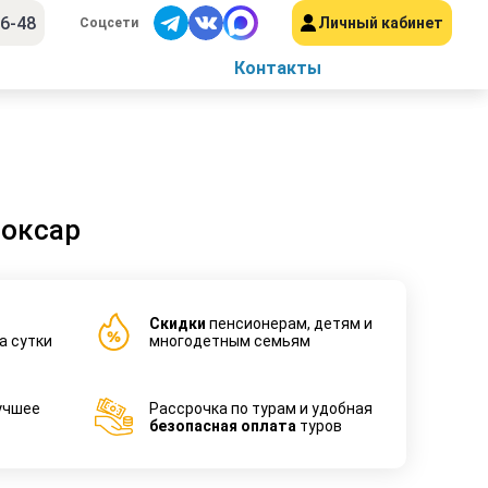
56-48
Личный кабинет
Соцсети
Контакты
боксар
Cкидки
пенсионерам, детям и
а сутки
многодетным семьям
учшее
Рассрочка по турам и удобная
безопасная оплата
туров