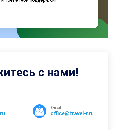
я и трепетной поддержки!
житесь с нами!
E-mail
rru
office@travel-r.ru