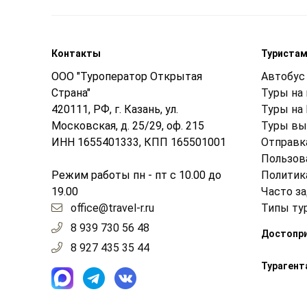
Контакты
Туриста
ООО "Туроператор Открытая
Автобус 
Страна"
Туры на
420111, РФ, г. Казань, ул.
Туры на
Московская, д. 25/29, оф. 215
Туры вы
ИНН 1655401333, КПП 165501001
Отправк
Пользов
Режим работы пн - пт с 10.00 до
Политик
19.00
Часто з
office@travel-r.ru
Типы ту
8 939 730 56 48
Достопр
8 927 435 35 44
Турагент