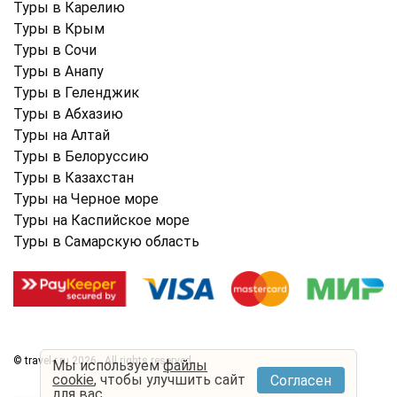
Туры в Карелию
Туры в Крым
Туры в Cочи
Туры в Анапу
Туры в Геленджик
Туры в Абхазию
Туры на Алтай
Туры в Белоруссию
Туры в Казахстан
Туры на Черное море
Туры на Каспийское море
Туры в Самарскую область
© travel-r.ru 2026 . All rights reserved.
Мы используем
файлы
cookie
, чтобы улучшить сайт
Согласен
Условия использования
Политика конфиденциальности
для вас.