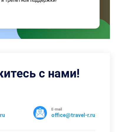
я и трепетной поддержки!
житесь с нами!
E-mail
rru
office@travel-r.ru