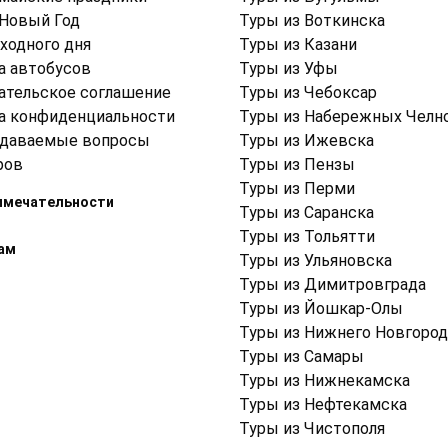
 Новый Год
Туры из Воткинска
ходного дня
Туры из Казани
а автобусов
Туры из Уфы
ательское соглашение
Туры из Чебоксар
а конфиденциальности
Туры из Набережных Челн
адаваемые вопросы
Туры из Ижевска
ров
Туры из Пензы
Туры из Перми
имечательности
Туры из Саранска
Туры из Тольятти
ам
Туры из Ульяновска
Туры из Димитровграда
Туры из Йошкар-Олы
Туры из Нижнего Новгород
Туры из Самары
Туры из Нижнекамска
Туры из Нефтекамска
Туры из Чистополя