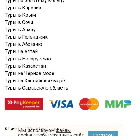
Туры по Золотому Кольцу
Туры в Карелию
Туры в Крым
Туры в Cочи
Туры в Анапу
Туры в Геленджик
Туры в Абхазию
Туры на Алтай
Туры в Белоруссию
Туры в Казахстан
Туры на Черное море
Туры на Каспийское море
Туры в Самарскую область
© travel-r.ru 2026 . All rights reserved.
Мы используем
файлы
cookie
, чтобы улучшить сайт
Согласен
Условия использования
Политика конфиденциальности