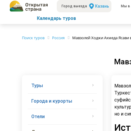
Казань
Город выезда
Мы в 
Календарь туров
Поиск туров
Россия
Мавзолей Ходжи Ахмеда Ясави в
Мавз
Туры
Мавзол
Туркес
суфийс
Города и курорты
культу
но и с
Отели
Ист