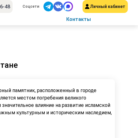
56-48
Личный кабинет
Соцсети
Контакты
стане
рный памятник, расположенный в городе
вляется местом погребения великого
л значительное влияние на развитие исламской
 важным культурным и историческим наследием,