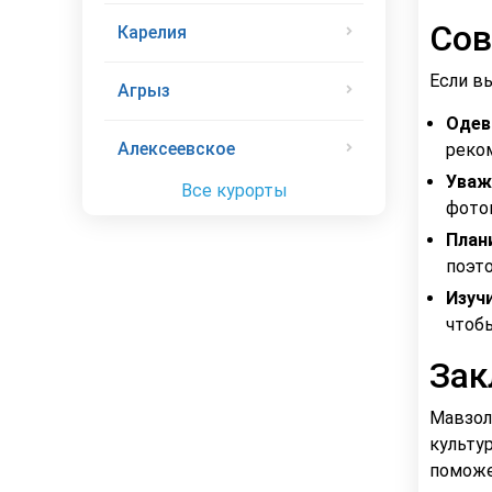
Сов
Карелия
Если в
Агрыз
Одев
Алексеевское
реком
Уваж
Все курорты
фото
План
поэто
Изуч
чтобы
Зак
Мавзол
культу
поможе