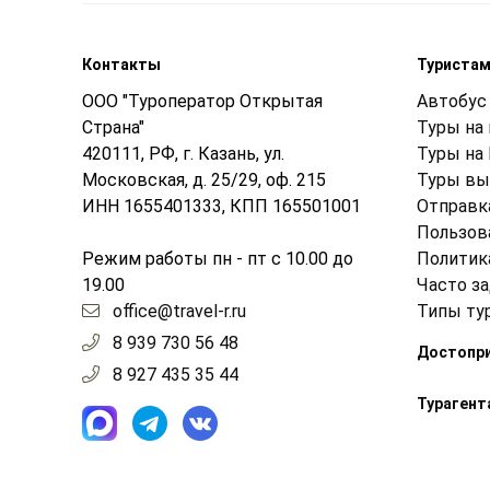
Контакты
Туриста
ООО "Туроператор Открытая
Автобус 
Страна"
Туры на
420111, РФ, г. Казань, ул.
Туры на
Московская, д. 25/29, оф. 215
Туры вы
ИНН 1655401333, КПП 165501001
Отправк
Пользов
Режим работы пн - пт с 10.00 до
Политик
19.00
Часто з
office@travel-r.ru
Типы ту
8 939 730 56 48
Достопр
8 927 435 35 44
Турагент