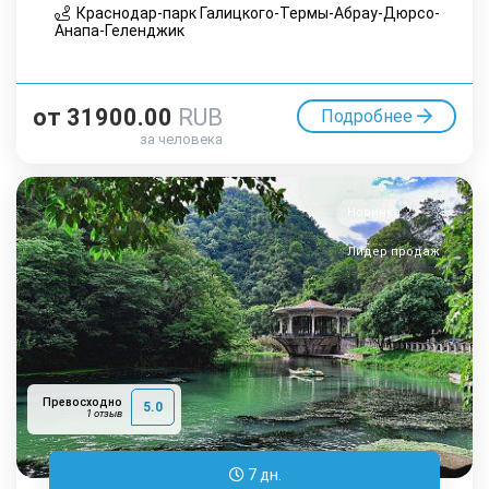
Краснодар-парк Галицкого-Термы-Абрау-Дюрсо-
Анапа-Геленджик
от
31900.00
RUB
Подробнее
за человека
Новинка
Лидер продаж
Превосходно
5.0
1 отзыв
7 дн.