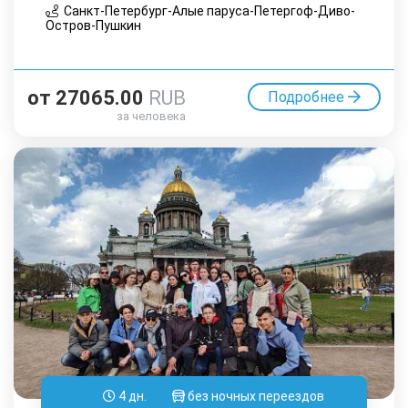
Санкт-Петербург-Алые паруса-Петергоф-Диво-
Остров-Пушкин
от
27065.00
RUB
Подробнее
за человека
Новинка
4 дн.
без ночных переездов