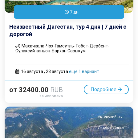
7 дн.
Неизвестный Дагестан, тур 4 дня | 7 дней с
дорогой
Махачкала-Чох-Гамсутль-Тобот-Дербент-
Сулаксий каньон-Бархан Сарыкум
16 августа
,
23 августа
еще 1 вариант
от
32400.00
RUB
Подробнее
за человека
Авторский тур
Лидер продаж