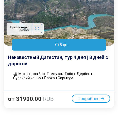
Превосходно
5.0
2 отзыва
8 дн.
Неизвестный Дагестан, тур 4 дня | 8 дней с
дорогой
Махачкала-Чох-Гамсутль-Тобот-Дербент-
Сулаксий каньон-Бархан Сарыкум
от
31900.00
RUB
Подробнее