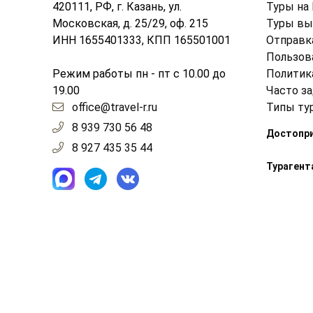
420111, РФ, г. Казань, ул.
Туры на
Московская, д. 25/29, оф. 215
Туры вы
ИНН 1655401333, КПП 165501001
Отправк
Пользов
Режим работы пн - пт с 10.00 до
Политик
19.00
Часто з
office@travel-r.ru
Типы ту
8 939 730 56 48
Достопр
8 927 435 35 44
Турагент