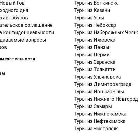
 Новый Год
Туры из Воткинска
ходного дня
Туры из Казани
а автобусов
Туры из Уфы
ательское соглашение
Туры из Чебоксар
а конфиденциальности
Туры из Набережных Челн
адаваемые вопросы
Туры из Ижевска
ров
Туры из Пензы
Туры из Перми
имечательности
Туры из Саранска
Туры из Тольятти
ам
Туры из Ульяновска
Туры из Димитровграда
Туры из Йошкар-Олы
Туры из Нижнего Новгород
Туры из Самары
Туры из Нижнекамска
Туры из Нефтекамска
Туры из Чистополя