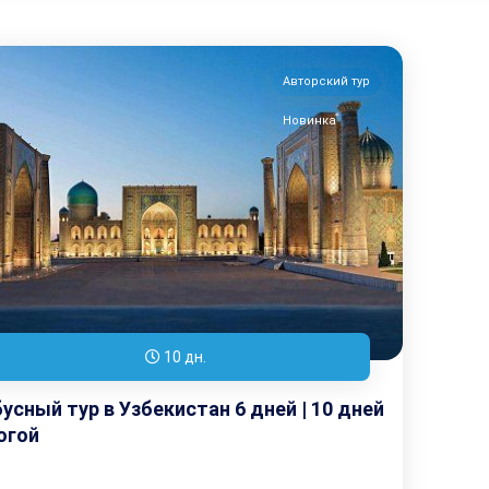
Авторский тур
Новинка
10 дн.
усный тур в Узбекистан 6 дней | 10 дней
огой