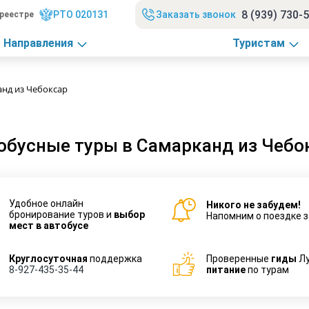
8 (939) 730-
РТО 020131
Заказать звонок
реестре
Направления
Туристам
анд из Чебоксар
обусные туры в Самарканд из Чебо
Удобное онлайн
Никого не забудем!
бронирование туров и
выбор
Напомним о поездке з
мест в автобусе
Круглосуточная
поддержка
Проверенные
гиды
Л
8-927-435-35-44
питание
по турам