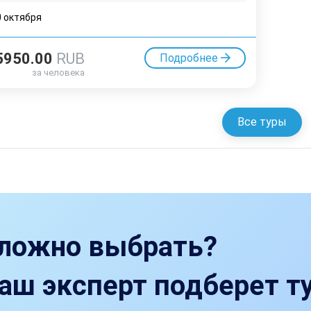
0 октября
5950.00
RUB
Подробнее
за человека
Все туры
ложно выбрать?
аш эксперт подберет ту