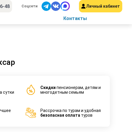
56-48
Личный кабинет
Соцсети
Контакты
ксар
Cкидки
пенсионерам, детям и
а сутки
многодетным семьям
учшее
Рассрочка по турам и удобная
безопасная оплата
туров