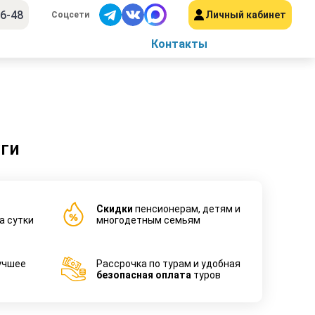
56-48
Личный кабинет
Соцсети
Контакты
ги
Cкидки
пенсионерам, детям и
а сутки
многодетным семьям
учшее
Рассрочка по турам и удобная
безопасная оплата
туров