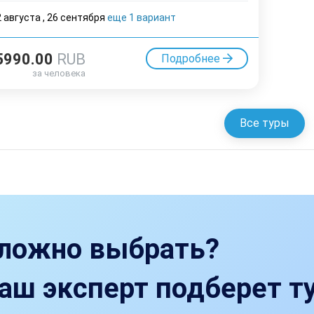
2 августа
,
26 cентября
еще 1 вариант
5990.00
RUB
Подробнее
за человека
Все туры
ложно выбрать?
аш эксперт подберет ту