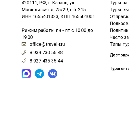
420111, РФ, г. Казань, ул.
Туры на
Московская, д. 25/29, оф. 215
Туры вы
ИНН 1655401333, КПП 165501001
Отправк
Пользов
Режим работы пн - пт с 10.00 до
Политик
19.00
Часто з
office@travel-r.ru
Типы ту
8 939 730 56 48
Достопр
8 927 435 35 44
Турагент