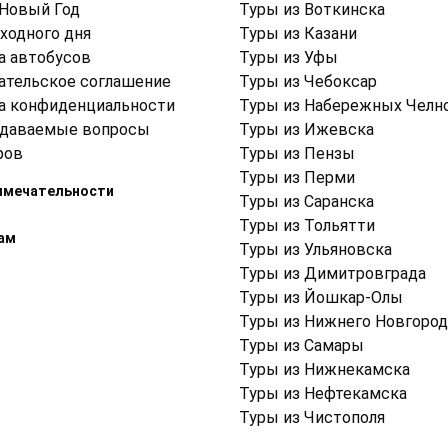
 Новый Год
Туры из Воткинска
ходного дня
Туры из Казани
а автобусов
Туры из Уфы
ательское соглашение
Туры из Чебоксар
а конфиденциальности
Туры из Набережных Челн
адаваемые вопросы
Туры из Ижевска
ров
Туры из Пензы
Туры из Перми
имечательности
Туры из Саранска
Туры из Тольятти
ам
Туры из Ульяновска
Туры из Димитровграда
Туры из Йошкар-Олы
Туры из Нижнего Новгород
Туры из Самары
Туры из Нижнекамска
Туры из Нефтекамска
Туры из Чистополя