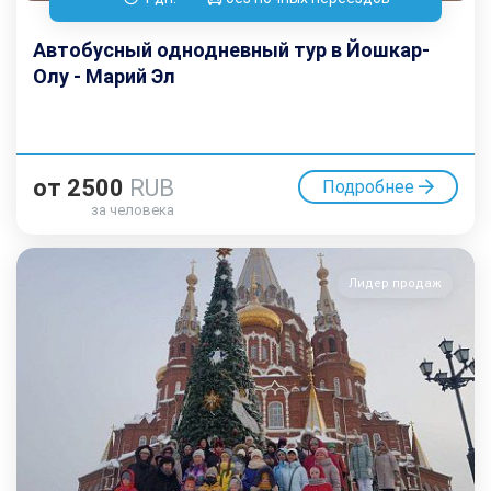
Автобусный однодневный тур в Йошкар-
Олу - Марий Эл
от
2500
RUB
Подробнее
за человека
Лидер продаж