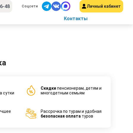
56-48
Личный кабинет
Соцсети
Контакты
ка
Cкидки
пенсионерам, детям и
а сутки
многодетным семьям
учшее
Рассрочка по турам и удобная
безопасная оплата
туров