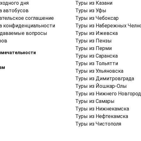
ходного дня
Туры из Казани
а автобусов
Туры из Уфы
ательское соглашение
Туры из Чебоксар
а конфиденциальности
Туры из Набережных Челн
адаваемые вопросы
Туры из Ижевска
ров
Туры из Пензы
Туры из Перми
имечательности
Туры из Саранска
Туры из Тольятти
ам
Туры из Ульяновска
Туры из Димитровграда
Туры из Йошкар-Олы
Туры из Нижнего Новгород
Туры из Самары
Туры из Нижнекамска
Туры из Нефтекамска
Туры из Чистополя