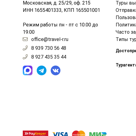
Московская, д. 25/29, оф. 215
Туры вы
ИНН 1655401333, КПП 165501001
Отправк
Пользов
Режим работы пн - пт с 10.00 до
Политик
19.00
Часто з
office@travel-r.ru
Типы ту
8 939 730 56 48
Достопр
8 927 435 35 44
Турагент