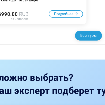
7 cентября
,
18 cентября
6990.00
RUB
Подробнее
за человека
Все туры
ложно выбрать?
аш эксперт подберет ту