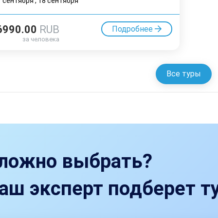
7 cентября
,
18 cентября
6990.00
RUB
Подробнее
за человека
Все туры
ложно выбрать?
аш эксперт подберет ту