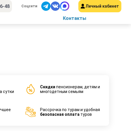
56-48
Личный кабинет
Соцсети
Контакты
Cкидки
пенсионерам, детям и
а сутки
многодетным семьям
учшее
Рассрочка по турам и удобная
безопасная оплата
туров