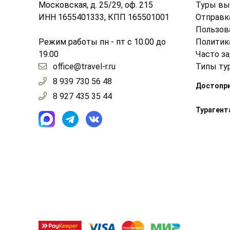
Московская, д. 25/29, оф. 215
Туры вы
ИНН 1655401333, КПП 165501001
Отправк
Пользов
Режим работы пн - пт с 10.00 до
Политик
19.00
Часто з
office@travel-r.ru
Типы ту
8 939 730 56 48
Достопр
8 927 435 35 44
Турагент