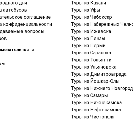
ходного дня
Туры из Казани
а автобусов
Туры из Уфы
ательское соглашение
Туры из Чебоксар
а конфиденциальности
Туры из Набережных Челн
адаваемые вопросы
Туры из Ижевска
ров
Туры из Пензы
Туры из Перми
имечательности
Туры из Саранска
Туры из Тольятти
ам
Туры из Ульяновска
Туры из Димитровграда
Туры из Йошкар-Олы
Туры из Нижнего Новгород
Туры из Самары
Туры из Нижнекамска
Туры из Нефтекамска
Туры из Чистополя