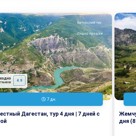
Авторский тур
Лидер продаж
сходно
4.9
отзывов
7 дн.
естный Дагестан, тур 4 дня | 7 дней с
Жемчу
гой
дня (8