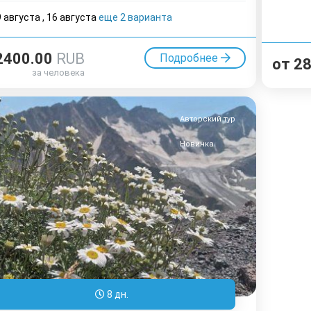
9 августа
,
16 августа
еще 2 варианта
2400.00
RUB
Подробнее
от
2
за человека
Авторский тур
Новинка
8 дн.