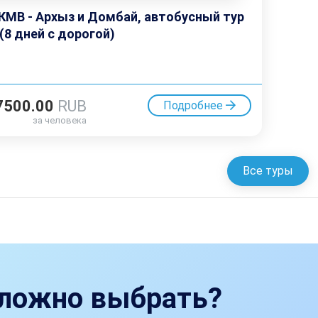
КМВ - Архыз и Домбай, автобусный тур
 (8 дней с дорогой)
7500.00
RUB
Подробнее
за человека
Все туры
ложно выбрать?