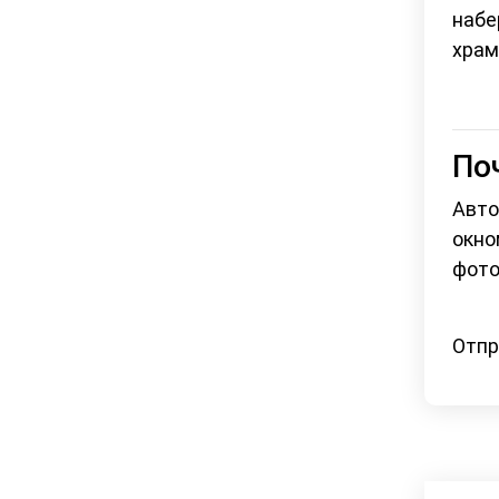
набе
храм
По
Авто
окно
фото
Отпр