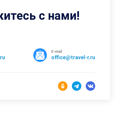
житесь с нами!
E-mail
rru
office@travel-r.ru