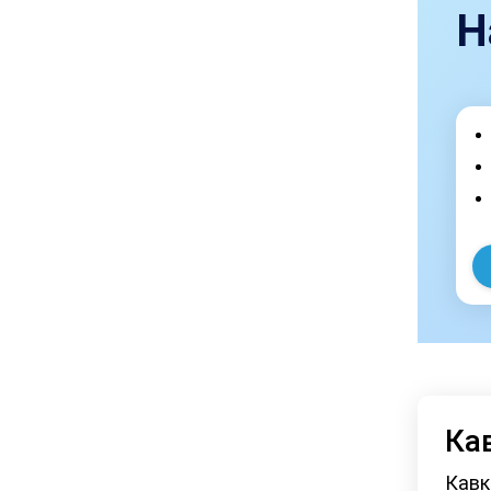
Н
Ка
Кавк