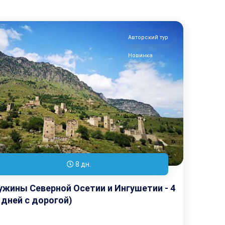
Авторский тур
Новинка
8 дн.
жины Северной Осетии и Ингушетии - 4
 дней с дорогой)