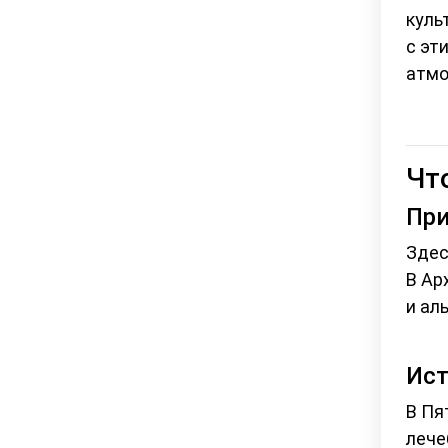
куль
с эт
атмо
Чт
При
Здес
В Ар
и ал
Ист
В Пя
лече