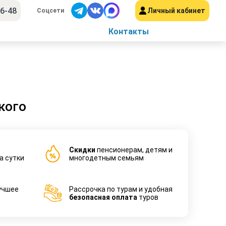
56-48
Личный кабинет
Соцсети
Контакты
кого
Cкидки
пенсионерам, детям и
а сутки
многодетным семьям
учшее
Рассрочка по турам и удобная
безопасная оплата
туров