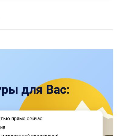
ры для Вас:
стью прямо сейчас
ия