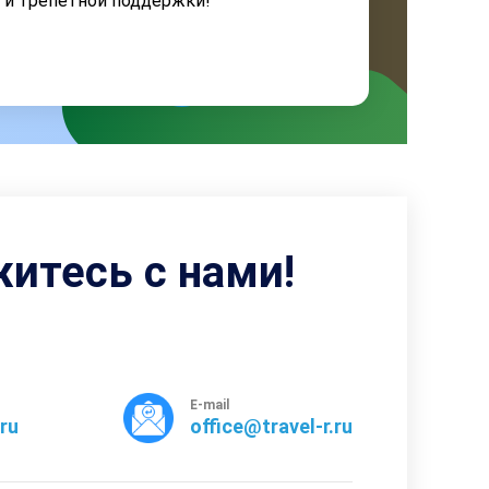
я и трепетной поддержки!
житесь с нами!
E-mail
rru
office@travel-r.ru