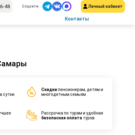
56-48
Личный кабинет
Соцсети
Контакты
 Самары
Cкидки
пенсионерам, детям и
а сутки
многодетным семьям
учшее
Рассрочка по турам и удобная
безопасная оплата
туров