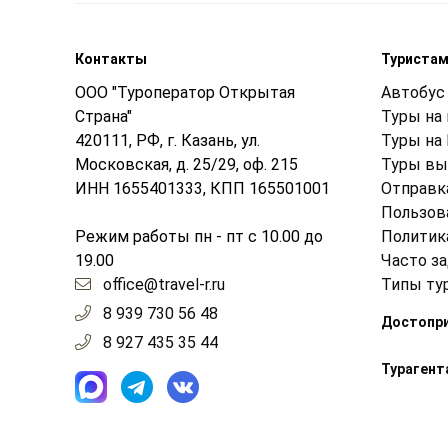
Контакты
Туриста
ООО "Туроператор Открытая
Автобус 
Страна"
Туры на
420111, РФ, г. Казань, ул.
Туры на
Московская, д. 25/29, оф. 215
Туры вы
ИНН 1655401333, КПП 165501001
Отправк
Пользов
Режим работы пн - пт с 10.00 до
Политик
19.00
Часто з
office@travel-r.ru
Типы ту
8 939 730 56 48
Достопр
8 927 435 35 44
Турагент