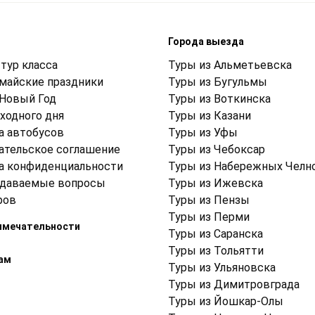
м
Города выезда
тур класса
Туры из Альметьевска
 майские праздники
Туры из Бугульмы
 Новый Год
Туры из Воткинска
ходного дня
Туры из Казани
а автобусов
Туры из Уфы
ательское соглашение
Туры из Чебоксар
а конфиденциальности
Туры из Набережных Челн
адаваемые вопросы
Туры из Ижевска
ров
Туры из Пензы
Туры из Перми
имечательности
Туры из Саранска
Туры из Тольятти
ам
Туры из Ульяновска
Туры из Димитровграда
Туры из Йошкар-Олы