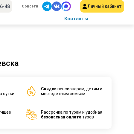
56-48
Личный кабинет
Соцсети
Контакты
евска
Cкидки
пенсионерам, детям и
а сутки
многодетным семьям
учшее
Рассрочка по турам и удобная
безопасная оплата
туров