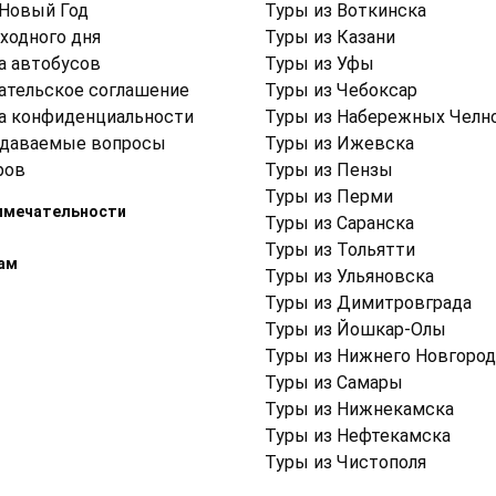
 Новый Год
Туры из Воткинска
ходного дня
Туры из Казани
а автобусов
Туры из Уфы
ательское соглашение
Туры из Чебоксар
а конфиденциальности
Туры из Набережных Челн
адаваемые вопросы
Туры из Ижевска
ров
Туры из Пензы
Туры из Перми
имечательности
Туры из Саранска
Туры из Тольятти
ам
Туры из Ульяновска
Туры из Димитровграда
Туры из Йошкар-Олы
Туры из Нижнего Новгород
Туры из Самары
Туры из Нижнекамска
Туры из Нефтекамска
Туры из Чистополя