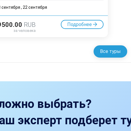
3 cентября
,
22 cентября
9500.00
RUB
Подробнее
за человека
Все туры
ложно выбрать?
аш эксперт подберет ту