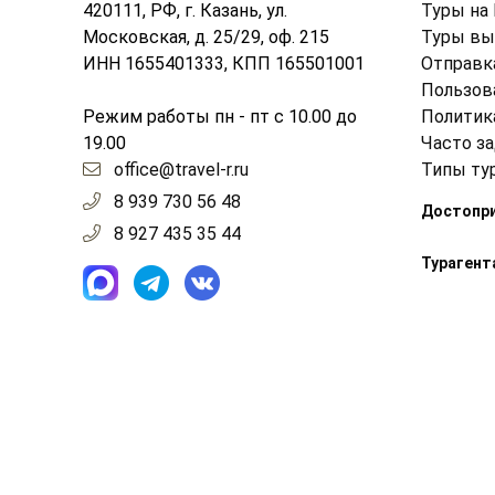
420111, РФ, г. Казань, ул.
Туры на
Московская, д. 25/29, оф. 215
Туры вы
ИНН 1655401333, КПП 165501001
Отправк
Пользов
Режим работы пн - пт с 10.00 до
Политик
19.00
Часто з
office@travel-r.ru
Типы ту
8 939 730 56 48
Достопр
8 927 435 35 44
Турагент