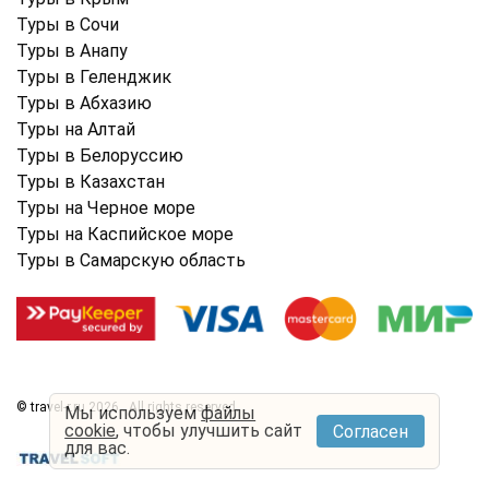
Туры в Cочи
Туры в Анапу
Туры в Геленджик
Туры в Абхазию
Туры на Алтай
Туры в Белоруссию
Туры в Казахстан
Туры на Черное море
Туры на Каспийское море
Туры в Самарскую область
© travel-r.ru 2026 . All rights reserved.
Мы используем
файлы
cookie
, чтобы улучшить сайт
Согласен
Условия использования
Политика конфиденциальности
для вас.