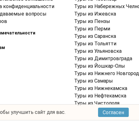
а конфиденциальности
Туры из Набережных Челн
адаваемые вопросы
Туры из Ижевска
ров
Туры из Пензы
Туры из Перми
имечательности
Туры из Саранска
Туры из Тольятти
ам
Туры из Ульяновска
Туры из Димитровграда
Туры из Йошкар-Олы
Туры из Нижнего Новгород
Туры из Самары
Туры из Нижнекамска
Туры из Нефтекамска
Туры из Чистополя
тобы улучшить сайт для вас.
Согласен