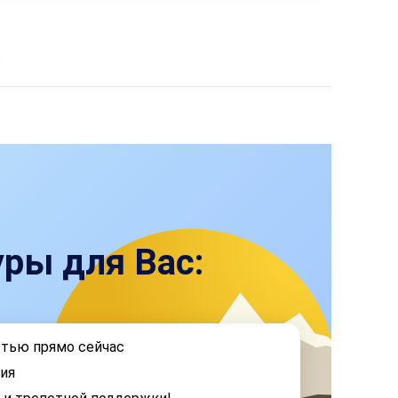
ры для Вас:
стью прямо сейчас
ия