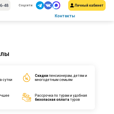
56-48
Личный кабинет
Соцсети
Контакты
Олы
Cкидки
пенсионерам, детям и
а сутки
многодетным семьям
учшее
Рассрочка по турам и удобная
безопасная оплата
туров