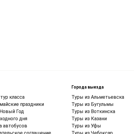
м
Города выезда
тур класса
Туры из Альметьевска
 майские праздники
Туры из Бугульмы
 Новый Год
Туры из Воткинска
ходного дня
Туры из Казани
а автобусов
Туры из Уфы
ательское соглашение
Туры из Чебоксар