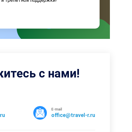
я и трепетной поддержки!
житесь с нами!
E-mail
rru
office@travel-r.ru