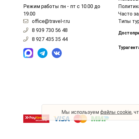
Режим работы пн - пт с 10.00 до
Политик
19.00
Часто з
office@travel-r.ru
Типы ту
8 939 730 56 48
Достопр
8 927 435 35 44
Турагент
Мы используем
файлы cookie
, ч