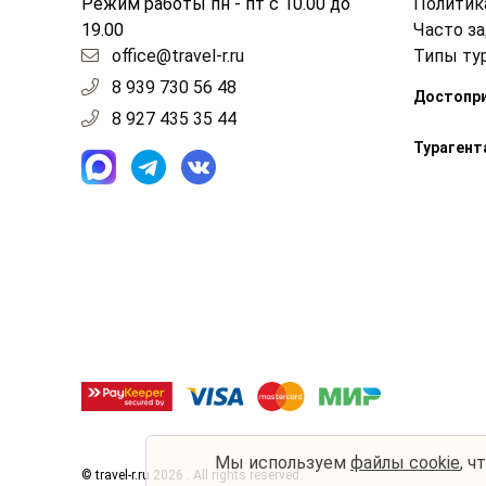
Режим работы пн - пт с 10.00 до
Политик
19.00
Часто з
office@travel-r.ru
Типы ту
8 939 730 56 48
Достопр
8 927 435 35 44
Турагент
Мы используем
файлы cookie
, ч
© travel-r.ru 2026 . All rights reserved.