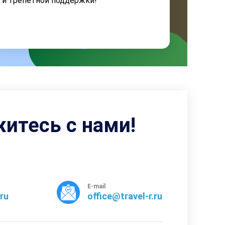
я и трепетной поддержки!
житесь с нами!
E-mail
rru
office@travel-r.ru