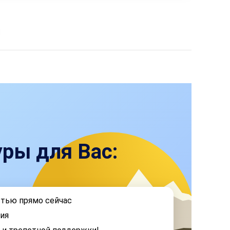
ры для Вас:
стью прямо сейчас
ия