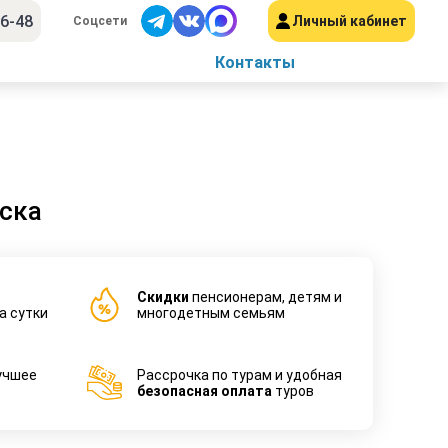
56-48
Личный кабинет
Соцсети
Контакты
ска
Cкидки
пенсионерам, детям и
а сутки
многодетным семьям
учшее
Рассрочка по турам и удобная
безопасная оплата
туров