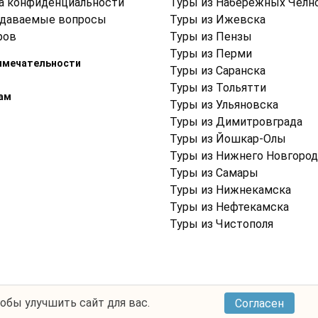
а конфиденциальности
Туры из Набережных Челн
адаваемые вопросы
Туры из Ижевска
ров
Туры из Пензы
Туры из Перми
имечательности
Туры из Саранска
Туры из Тольятти
ам
Туры из Ульяновска
Туры из Димитровграда
Туры из Йошкар-Олы
Туры из Нижнего Новгород
Туры из Самары
Туры из Нижнекамска
Туры из Нефтекамска
Туры из Чистополя
тобы улучшить сайт для вас.
Согласен
Условия использования