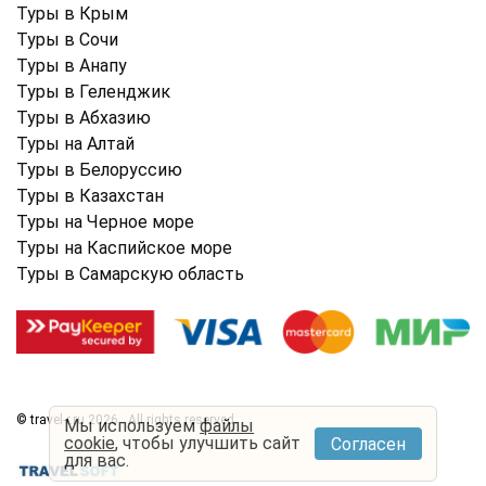
Туры в Крым
Туры в Cочи
Туры в Анапу
Туры в Геленджик
Туры в Абхазию
Туры на Алтай
Туры в Белоруссию
Туры в Казахстан
Туры на Черное море
Туры на Каспийское море
Туры в Самарскую область
© travel-r.ru 2026 . All rights reserved.
Мы используем
файлы
cookie
, чтобы улучшить сайт
Согласен
Условия использования
Политика конфиденциальности
для вас.