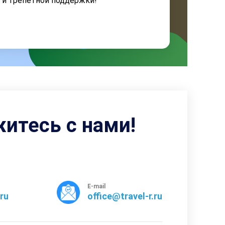
я и трепетной поддержки!
житесь с нами!
E-mail
rru
office@travel-r.ru