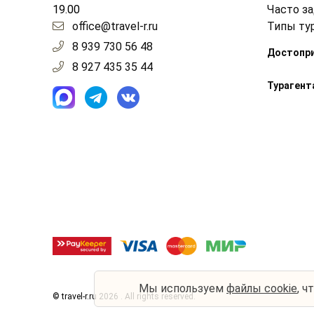
19.00
Часто з
office@travel-r.ru
Типы ту
8 939 730 56 48
Достопр
8 927 435 35 44
Турагент
Мы используем
файлы cookie
, ч
© travel-r.ru 2026 . All rights reserved.