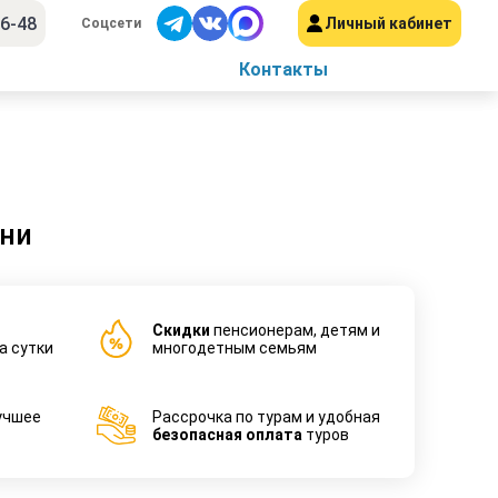
56-48
Личный кабинет
Соцсети
Контакты
ани
Cкидки
пенсионерам, детям и
а сутки
многодетным семьям
учшее
Рассрочка по турам и удобная
безопасная оплата
туров