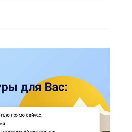
ры для Вас:
стью прямо сейчас
ия