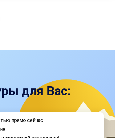
ры для Вас:
стью прямо сейчас
ия