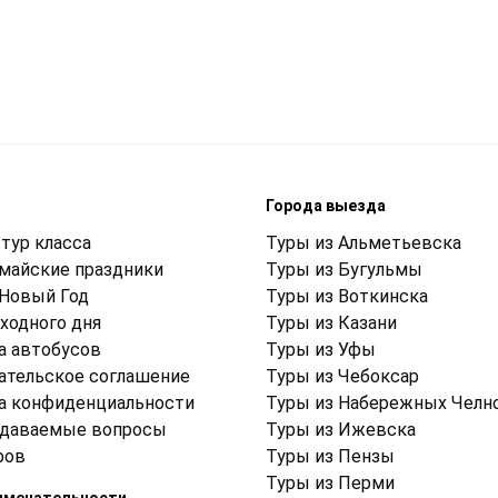
м
Города выезда
тур класса
Туры из Альметьевска
 майские праздники
Туры из Бугульмы
 Новый Год
Туры из Воткинска
ходного дня
Туры из Казани
а автобусов
Туры из Уфы
ательское соглашение
Туры из Чебоксар
а конфиденциальности
Туры из Набережных Челн
адаваемые вопросы
Туры из Ижевска
ров
Туры из Пензы
Туры из Перми