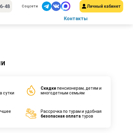
56-48
Личный кабинет
Соцсети
Контакты
ни
Cкидки
пенсионерам, детям и
а сутки
многодетным семьям
учшее
Рассрочка по турам и удобная
безопасная оплата
туров