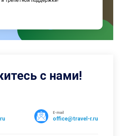
я и трепетной поддержки!
житесь с нами!
E-mail
rru
office@travel-r.ru