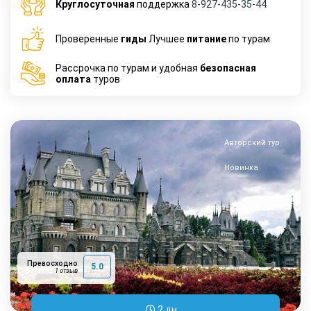
Круглосуточная
поддержка
8-927-435-35-44
Проверенные
гиды
Лучшее
питание
по турам
Рассрочка по турам и удобная
безопасная
оплата
туров
Авторский тур
Новинка
Превосходно
5.0
1 отзыв
2 дн.