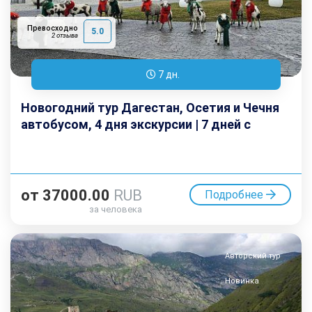
Превосходно
5.0
2 отзыва
7 дн.
Новогодний тур Дагестан, Осетия и Чечня
автобусом, 4 дня экскурсии | 7 дней с
дорогой
от
37000.00
RUB
Подробнее
за человека
Авторский тур
Новинка