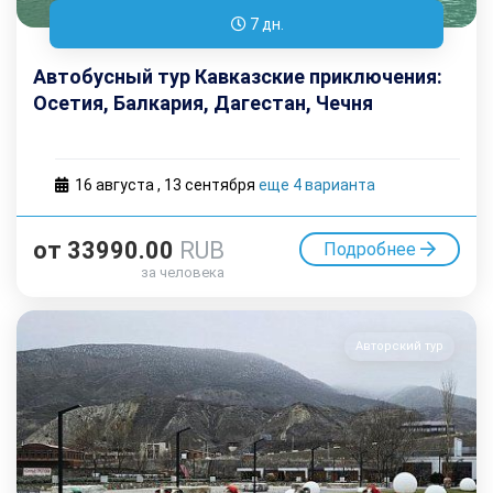
7 дн.
Автобусный тур Кавказские приключения:
Осетия, Балкария, Дагестан, Чечня
16 августа
,
13 cентября
еще 4 варианта
от
33990.00
RUB
Подробнее
за человека
Авторский тур