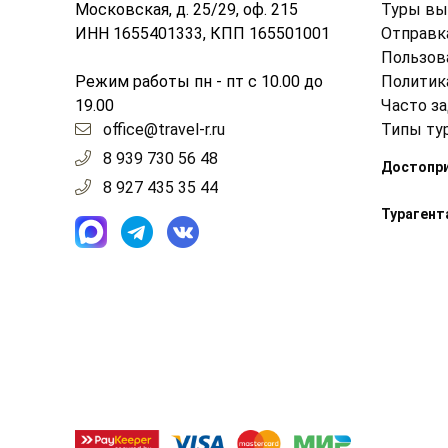
Московская, д. 25/29, оф. 215
Туры вы
ИНН 1655401333, КПП 165501001
Отправк
Пользов
Режим работы пн - пт с 10.00 до
Политик
19.00
Часто з
office@travel-r.ru
Типы ту
8 939 730 56 48
Достопр
8 927 435 35 44
Турагент