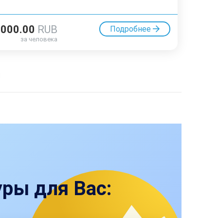
7000.00
RUB
Подробнее
за человека
ры для Вас: