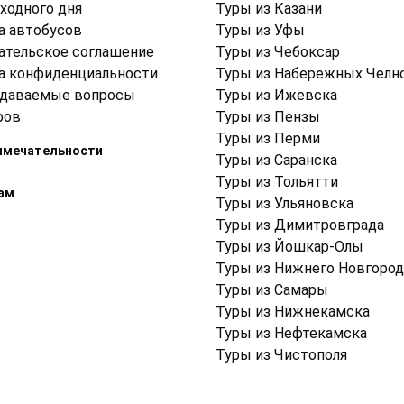
ходного дня
Туры из Казани
а автобусов
Туры из Уфы
ательское соглашение
Туры из Чебоксар
а конфиденциальности
Туры из Набережных Челн
адаваемые вопросы
Туры из Ижевска
ров
Туры из Пензы
Туры из Перми
имечательности
Туры из Саранска
Туры из Тольятти
ам
Туры из Ульяновска
Туры из Димитровграда
Туры из Йошкар-Олы
Туры из Нижнего Новгород
Туры из Самары
Туры из Нижнекамска
Туры из Нефтекамска
Туры из Чистополя