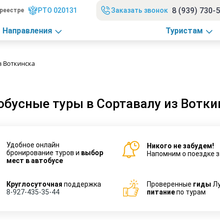
8 (939) 730-
РТО 020131
Заказать звонок
реестре
Направления
Туристам
з Воткинска
обусные туры в Сортавалу из Вотки
Удобное онлайн
Никого не забудем!
бронирование туров и
выбор
Напомним о поездке з
мест в автобусе
Круглосуточная
поддержка
Проверенные
гиды
Л
8-927-435-35-44
питание
по турам