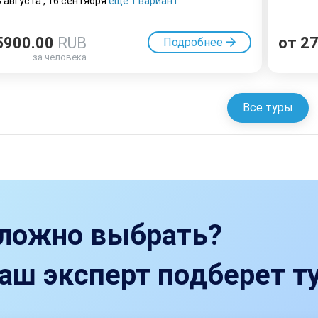
3 августа
,
16 cентября
еще 1 вариант
5900.00
RUB
от
2
Подробнее
за человека
Все туры
ложно выбрать?
аш эксперт подберет ту