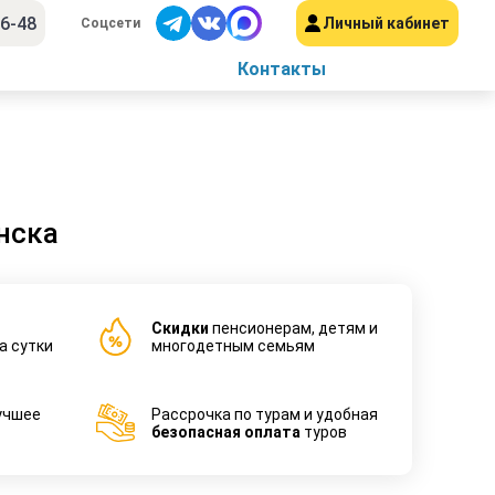
56-48
Личный кабинет
Соцсети
Контакты
нска
Cкидки
пенсионерам, детям и
а сутки
многодетным семьям
учшее
Рассрочка по турам и удобная
безопасная оплата
туров