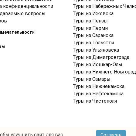
а конфиденциальности
Туры из Набережных Челн
адаваемые вопросы
Туры из Ижевска
ров
Туры из Пензы
Туры из Перми
имечательности
Туры из Саранска
Туры из Тольятти
ам
Туры из Ульяновска
Туры из Димитровграда
Туры из Йошкар-Олы
Туры из Нижнего Новгород
Туры из Самары
Туры из Нижнекамска
Туры из Нефтекамска
Туры из Чистополя
тобы улучшить сайт для вас.
Согласен