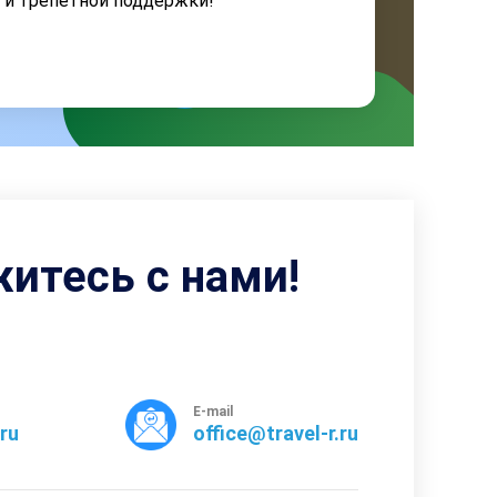
я и трепетной поддержки!
житесь с нами!
E-mail
rru
office@travel-r.ru