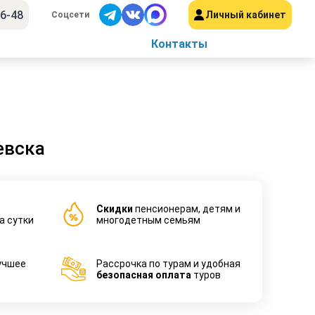
56-48
Личный кабинет
Соцсети
Контакты
евска
Cкидки
пенсионерам, детям и
а сутки
многодетным семьям
учшее
Рассрочка по турам и удобная
безопасная оплата
туров