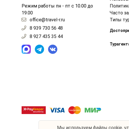
Режим работы пн - пт с 10.00 до
Политик
19.00
Часто з
office@travel-r.ru
Типы ту
8 939 730 56 48
Достопр
8 927 435 35 44
Турагент
Мы используем
файлы cookie
, ч