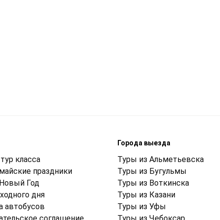
м
Города выезда
тур класса
Туры из Альметьевска
 майские праздники
Туры из Бугульмы
 Новый Год
Туры из Воткинска
ходного дня
Туры из Казани
а автобусов
Туры из Уфы
ательское соглашение
Туры из Чебоксар