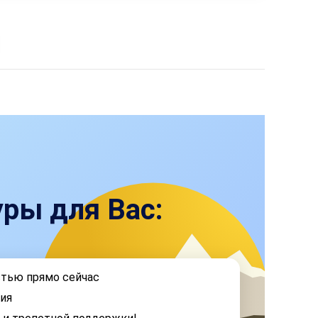
ры для Вас:
стью прямо сейчас
ия