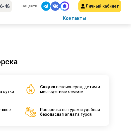
56-48
Личный кабинет
Соцсети
Контакты
орска
Cкидки
пенсионерам, детям и
а сутки
многодетным семьям
учшее
Рассрочка по турам и удобная
безопасная оплата
туров