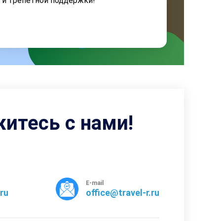
я и трепетной поддержки!
житесь с нами!
E-mail
rru
office@travel-r.ru