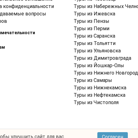
а конфиденциальности
Туры из Набережных Челн
адаваемые вопросы
Туры из Ижевска
ров
Туры из Пензы
Туры из Перми
имечательности
Туры из Саранска
Туры из Тольятти
ам
Туры из Ульяновска
Туры из Димитровграда
Туры из Йошкар-Олы
Туры из Нижнего Новгород
Туры из Самары
Туры из Нижнекамска
Туры из Нефтекамска
Туры из Чистополя
тобы улучшить сайт для вас.
Согласен