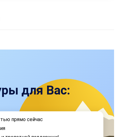
ры для Вас:
стью прямо сейчас
ия