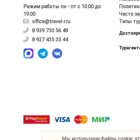
Режим работы пн - пт с 10.00 до
Политик
19.00
Часто з
office@travel-r.ru
Типы ту
8 939 730 56 48
Достопр
8 927 435 35 44
Турагент
Мы используем
файлы cookie
, ч