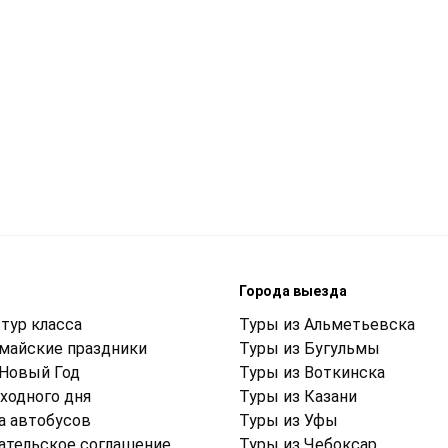
м
Города выезда
тур класса
Туры из Альметьевска
 майские праздники
Туры из Бугульмы
 Новый Год
Туры из Воткинска
ходного дня
Туры из Казани
а автобусов
Туры из Уфы
ательское соглашение
Туры из Чебоксар