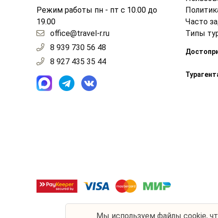
Режим работы пн - пт с 10.00 до
Политик
19.00
Часто з
office@travel-r.ru
Типы ту
8 939 730 56 48
Достопр
8 927 435 35 44
Турагент
Мы используем
файлы cookie
, ч