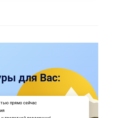
ры для Вас:
стью прямо сейчас
ия