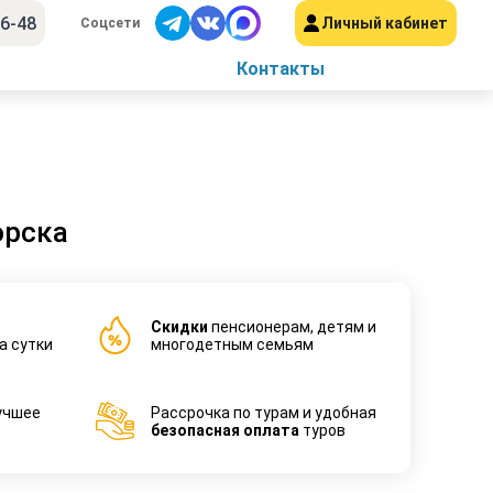
56-48
Личный кабинет
Соцсети
Контакты
орска
Cкидки
пенсионерам, детям и
а сутки
многодетным семьям
учшее
Рассрочка по турам и удобная
безопасная оплата
туров