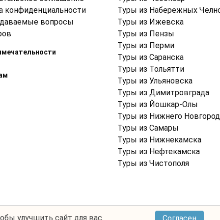
а конфиденциальности
Туры из Набережных Челн
адаваемые вопросы
Туры из Ижевска
ров
Туры из Пензы
Туры из Перми
имечательности
Туры из Саранска
Туры из Тольятти
ам
Туры из Ульяновска
Туры из Димитровграда
Туры из Йошкар-Олы
Туры из Нижнего Новгород
Туры из Самары
Туры из Нижнекамска
Туры из Нефтекамска
Туры из Чистополя
тобы улучшить сайт для вас.
Согласен