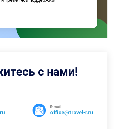
я и трепетной поддержки!
житесь с нами!
E-mail
rru
office@travel-r.ru