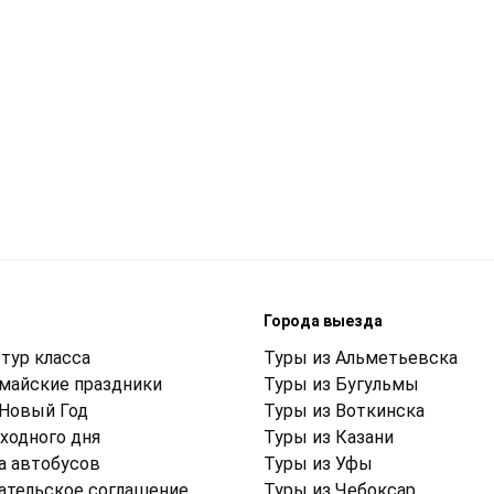
м
Города выезда
тур класса
Туры из Альметьевска
 майские праздники
Туры из Бугульмы
 Новый Год
Туры из Воткинска
ходного дня
Туры из Казани
а автобусов
Туры из Уфы
ательское соглашение
Туры из Чебоксар